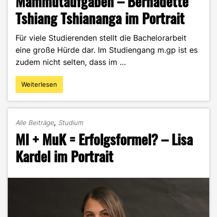
Mammutaufgaben – Bernadette
Tshiang Tshiananga im Portrait
Für viele Studierenden stellt die Bachelorarbeit
eine große Hürde dar. Im Studiengang m.gp ist es
zudem nicht selten, dass im …
Weiterlesen
"Animationsfilme
und
andere
Mammutaufgaben
,
Alle Beiträge
Studium
–
MI + MuK = Erfolgsformel? – Lisa
Bernadette
Tshiang
Kardel im Portrait
Tshiananga
im
Portrait"