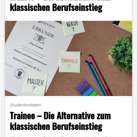
nach
klassischen Berufseinstieg
dem
Bachelor-
Studium"
Studentenleben
Trainee – Die Alternative zum
klassischen Berufseinstieg