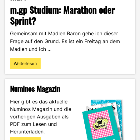
m.gp Studium: Marathon oder
Sprint?
Gemeinsam mit Madlen Baron gehe ich dieser
Frage auf den Grund. Es ist ein Freitag an dem
Madlen und ich …
Weiterlesen
"m.gp
Studium:
Marathon
oder
Numinos Magazin
Sprint?"
Hier gibt es das aktuelle
Numinos Magazin und die
vorherigen Ausgaben als
PDF zum Lesen und
Herunterladen.