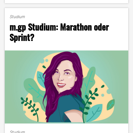
+
MuK
=
Studium
Erfolgsformel?
m.gp Studium: Marathon oder
–
Lisa
Sprint?
Kardel
im
Portrait"
Studium