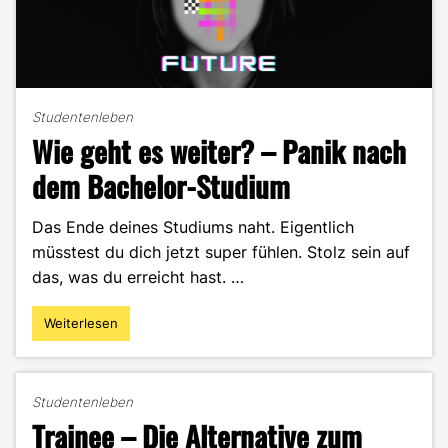
Studentenleben
Wie geht es weiter? – Panik nach
dem Bachelor-Studium
Das Ende deines Studiums naht. Eigentlich
müsstest du dich jetzt super fühlen. Stolz sein auf
das, was du erreicht hast. …
Weiterlesen
"Wie
geht
es
weiter?
Studentenleben
–
Trainee – Die Alternative zum
Panik