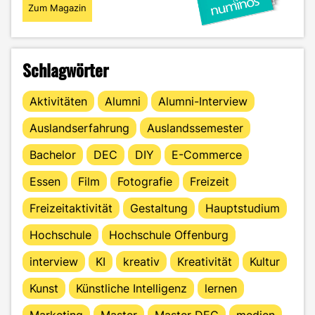
Zum Magazin
Schlagwörter
Aktivitäten
Alumni
Alumni-Interview
Auslandserfahrung
Auslandssemester
Bachelor
DEC
DIY
E-Commerce
Essen
Film
Fotografie
Freizeit
Freizeitaktivität
Gestaltung
Hauptstudium
Hochschule
Hochschule Offenburg
interview
KI
kreativ
Kreativität
Kultur
Kunst
Künstliche Intelligenz
lernen
Marketing
Master
Master DEC
medien