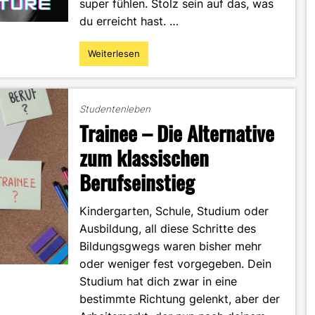
super fühlen. Stolz sein auf das, was
du erreicht hast. …
Weiterlesen
"Wie
geht
es
weiter?
Studentenleben
–
Trainee – Die Alternative
Panik
nach
zum klassischen
dem
Berufseinstieg
Bachelor-
Studium"
Kindergarten, Schule, Studium oder
Ausbildung, all diese Schritte des
Bildungsgwegs waren bisher mehr
oder weniger fest vorgegeben. Dein
Studium hat dich zwar in eine
bestimmte Richtung gelenkt, aber der