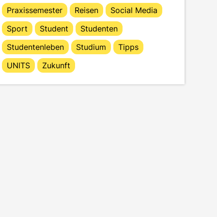
Praxissemester
Reisen
Social Media
Sport
Student
Studenten
Studentenleben
Studium
Tipps
UNITS
Zukunft