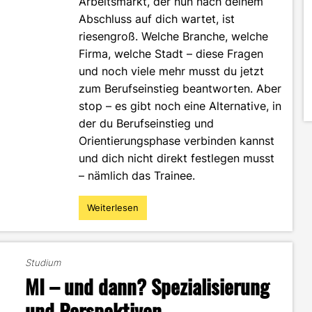
Arbeitsmarkt, der nun nach deinem
Abschluss auf dich wartet, ist
riesengroß. Welche Branche, welche
Firma, welche Stadt – diese Fragen
und noch viele mehr musst du jetzt
zum Berufseinstieg beantworten. Aber
stop – es gibt noch eine Alternative, in
der du Berufseinstieg und
Orientierungsphase verbinden kannst
und dich nicht direkt festlegen musst
– nämlich das Trainee.
Weiterlesen
"Trainee
–
Die
Alternative
Studium
zum
MI – und dann? Spezialisierung
klassischen
Berufseinstieg"
und Perspektiven