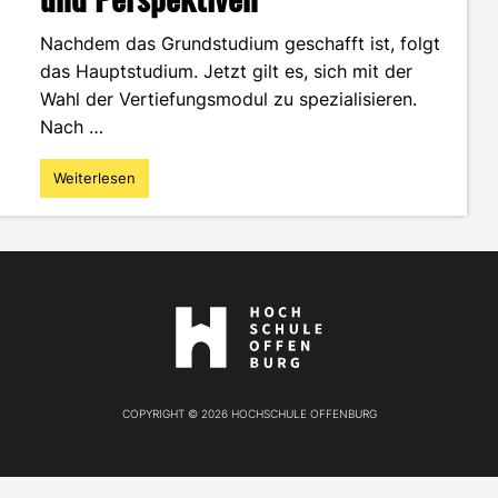
Nachdem das Grundstudium geschafft ist, folgt
das Hauptstudium. Jetzt gilt es, sich mit der
Wahl der Vertiefungsmodul zu spezialisieren.
Nach …
Weiterlesen
"MI
–
und
dann?
Spezialisierung
und
Hier
Perspektiven"
geht's
zur
Website
COPYRIGHT © 2026 HOCHSCHULE OFFENBURG
der
Hochschule
Offenburg!