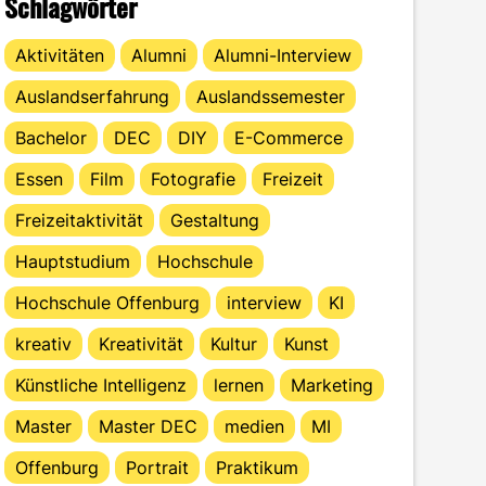
Schlagwörter
Aktivitäten
Alumni
Alumni-Interview
Auslandserfahrung
Auslandssemester
Bachelor
DEC
DIY
E-Commerce
Essen
Film
Fotografie
Freizeit
Freizeitaktivität
Gestaltung
Hauptstudium
Hochschule
Hochschule Offenburg
interview
KI
kreativ
Kreativität
Kultur
Kunst
Künstliche Intelligenz
lernen
Marketing
Master
Master DEC
medien
MI
Offenburg
Portrait
Praktikum