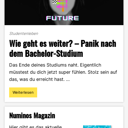
Studentenleben
Wie geht es weiter? – Panik nach
dem Bachelor-Studium
Das Ende deines Studiums naht. Eigentlich
müsstest du dich jetzt super fühlen. Stolz sein auf
das, was du erreicht hast. …
Weiterlesen
"Wie
geht
es
weiter?
Numinos Magazin
–
Panik
Hier gibt es das aktuelle