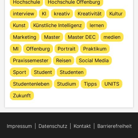
Hochschule
Hochschule Offenburg
interview
KI
kreativ
Kreativität
Kultur
Kunst
Künstliche Intelligenz
lernen
Marketing
Master
Master DEC
medien
MI
Offenburg
Portrait
Praktikum
Praxissemester
Reisen
Social Media
Sport
Student
Studenten
Studentenleben
Studium
Tipps
UNITS
Zukunft
Impressum
Datenschutz
Kontakt
Barrierefreiheit