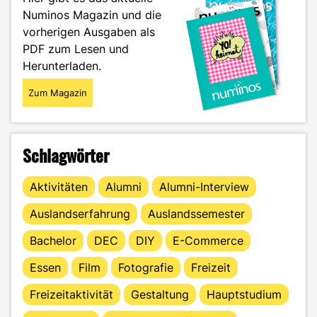
nach
Numinos Magazin und die
dem
vorherigen Ausgaben als
Bachelor-
Studium"
PDF zum Lesen und
Herunterladen.
Zum Magazin
Schlagwörter
Aktivitäten
Alumni
Alumni-Interview
Auslandserfahrung
Auslandssemester
Bachelor
DEC
DIY
E-Commerce
Essen
Film
Fotografie
Freizeit
Freizeitaktivität
Gestaltung
Hauptstudium