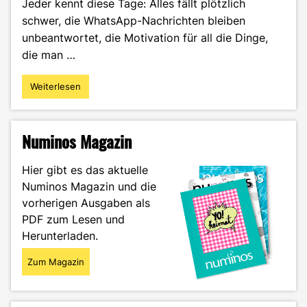
Jeder kennt diese Tage: Alles fällt plötzlich
schwer, die WhatsApp-Nachrichten bleiben
unbeantwortet, die Motivation für all die Dinge,
die man …
Weiterlesen
"Das
Einmaleins
der
Therapeutensuche"
Numinos Magazin
Hier gibt es das aktuelle
Numinos Magazin und die
vorherigen Ausgaben als
PDF zum Lesen und
Herunterladen.
Zum Magazin