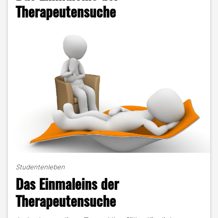
nach
Therapeutensuche
dem
Bachelor-
Studium"
Studentenleben
Das Einmaleins der
Therapeutensuche