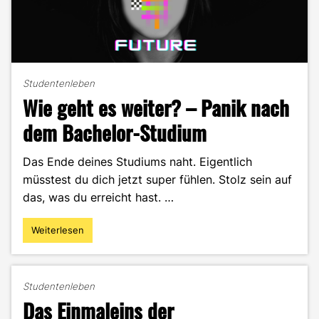
Studentenleben
Wie geht es weiter? – Panik nach
dem Bachelor-Studium
Das Ende deines Studiums naht. Eigentlich
müsstest du dich jetzt super fühlen. Stolz sein auf
das, was du erreicht hast. …
Weiterlesen
"Wie
geht
es
weiter?
Studentenleben
–
Das Einmaleins der
Panik