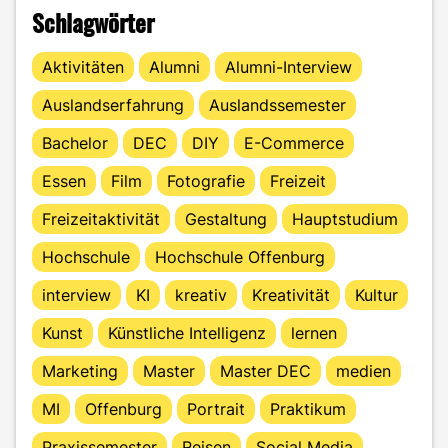
Schlagwörter
Aktivitäten
Alumni
Alumni-Interview
Auslandserfahrung
Auslandssemester
Bachelor
DEC
DIY
E-Commerce
Essen
Film
Fotografie
Freizeit
Freizeitaktivität
Gestaltung
Hauptstudium
Hochschule
Hochschule Offenburg
interview
KI
kreativ
Kreativität
Kultur
Kunst
Künstliche Intelligenz
lernen
Marketing
Master
Master DEC
medien
MI
Offenburg
Portrait
Praktikum
Praxissemester
Reisen
Social Media