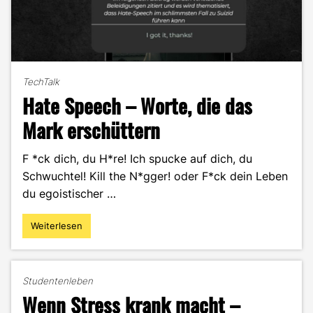
TechTalk
Hate Speech – Worte, die das
Mark erschüttern
F *ck dich, du H*re! Ich spucke auf dich, du
Schwuchtel! Kill the N*gger! oder F*ck dein Leben
du egoistischer …
Weiterlesen
"Hate
Speech
–
Worte,
Studentenleben
die
Wenn Stress krank macht –
das