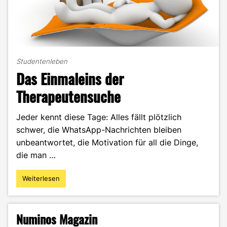
Studentenleben
Das Einmaleins der
Therapeutensuche
Jeder kennt diese Tage: Alles fällt plötzlich
schwer, die WhatsApp-Nachrichten bleiben
unbeantwortet, die Motivation für all die Dinge,
die man …
Weiterlesen
"Das
Einmaleins
der
Therapeutensuche"
Numinos Magazin