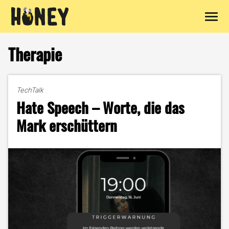
Zum
Inhalt
Therapie
springen
TechTalk
Hate Speech – Worte, die das
Mark erschüttern