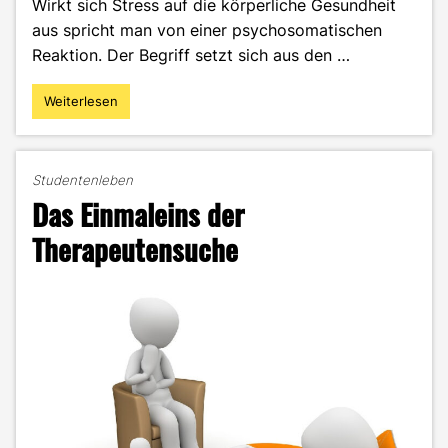
Wirkt sich Stress auf die körperliche Gesundheit
aus spricht man von einer psychosomatischen
Reaktion. Der Begriff setzt sich aus den …
Weiterlesen
"Wenn
Stress
krank
macht
Studentenleben
–
Das Einmaleins der
Psychosomatik"
Therapeutensuche