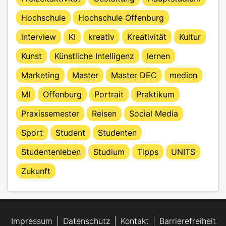
Hochschule
Hochschule Offenburg
interview
KI
kreativ
Kreativität
Kultur
Kunst
Künstliche Intelligenz
lernen
Marketing
Master
Master DEC
medien
MI
Offenburg
Portrait
Praktikum
Praxissemester
Reisen
Social Media
Sport
Student
Studenten
Studentenleben
Studium
Tipps
UNITS
Zukunft
Impressum
Datenschutz
Kontakt
Barrierefreiheit