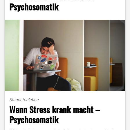
Mark
Psychosomatik
erschüttern"
Studentenleben
Wenn Stress krank macht –
Psychosomatik