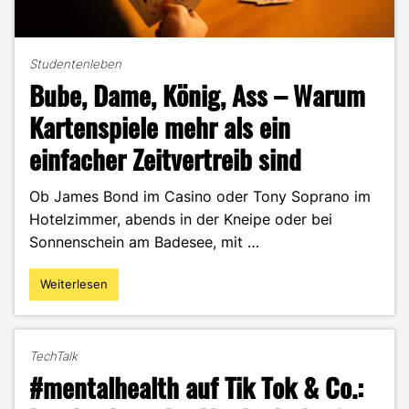
Studentenleben
Bube, Dame, König, Ass – Warum
Kartenspiele mehr als ein
einfacher Zeitvertreib sind
Ob James Bond im Casino oder Tony Soprano im
Hotelzimmer, abends in der Kneipe oder bei
Sonnenschein am Badesee, mit …
Weiterlesen
"Bube,
Dame,
König,
Ass
TechTalk
–
#mentalhealth auf Tik Tok & Co.:
Warum
Kartenspiele