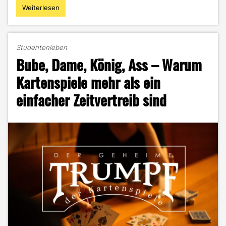
Weiterlesen
"Gipfelglück
statt
Gedankenkarussell:
Wie
Studentenleben
eine
Bube, Dame, König, Ass – Warum
Radtour
im
Kartenspiele mehr als ein
Hochgebirge
einfacher Zeitvertreib sind
deine
mentale
Resilienz
stärkt"