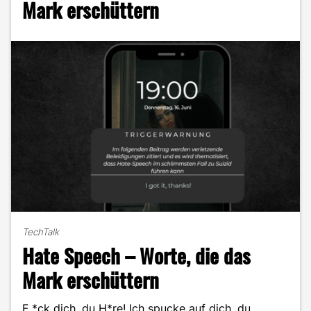
Mark erschüttern
oder
Manipulation?"
TechTalk
Hate Speech – Worte, die das
Mark erschüttern
F *ck dich, du H*re! Ich spucke auf dich, du