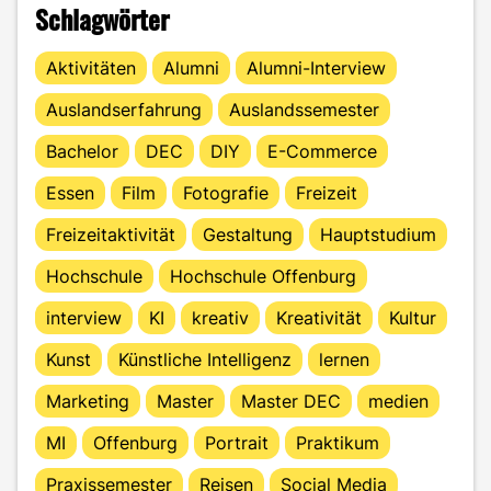
Schlagwörter
Aktivitäten
Alumni
Alumni-Interview
Auslandserfahrung
Auslandssemester
Bachelor
DEC
DIY
E-Commerce
Essen
Film
Fotografie
Freizeit
Freizeitaktivität
Gestaltung
Hauptstudium
Hochschule
Hochschule Offenburg
interview
KI
kreativ
Kreativität
Kultur
Kunst
Künstliche Intelligenz
lernen
Marketing
Master
Master DEC
medien
MI
Offenburg
Portrait
Praktikum
Praxissemester
Reisen
Social Media