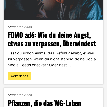
Studentenleben
FOMO adé: Wie du deine Angst,
etwas zu verpassen, überwindest
Hast du schon einmal das Gefühl gehabt, etwas
zu verpassen, wenn du nicht ständig deine Social
Media-Feeds checkst? Oder hast …
Weiterlesen
"FOMO
adé:
Wie
du
Studentenleben
deine
Pflanzen, die das WG-Leben
Angst,
etwas