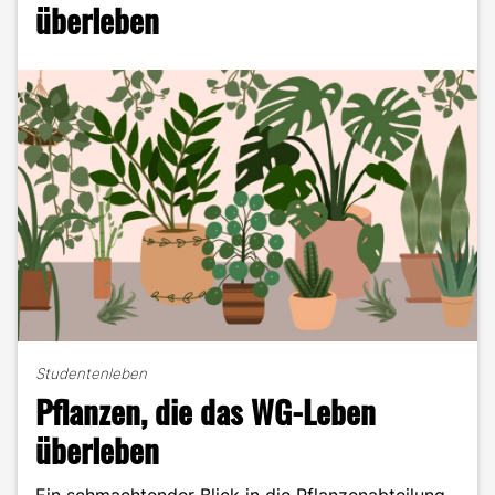
überleben
zu
verpassen,
überwindest"
Studentenleben
Pflanzen, die das WG-Leben
überleben