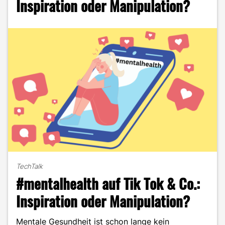
Inspiration oder Manipulation?
mehr
als
ein
einfacher
Zeitvertreib
sind"
TechTalk
#mentalhealth auf Tik Tok & Co.:
Inspiration oder Manipulation?
Mentale Gesundheit ist schon lange kein