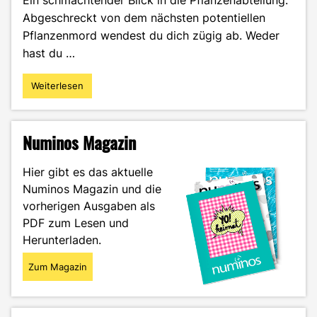
Ein schmachtender Blick in die Pflanzenabteilung.
Abgeschreckt von dem nächsten potentiellen
Pflanzenmord wendest du dich zügig ab. Weder
hast du …
Weiterlesen
"Pflanzen,
die
das
WG-
Numinos Magazin
Leben
überleben"
Hier gibt es das aktuelle
Numinos Magazin und die
vorherigen Ausgaben als
PDF zum Lesen und
Herunterladen.
Zum Magazin