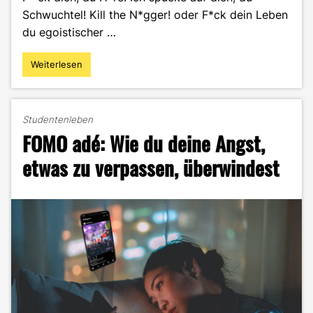
Schwuchtel! Kill the N*gger! oder F*ck dein Leben
du egoistischer …
Weiterlesen
"Hate
Speech
–
Worte,
Studentenleben
die
FOMO adé: Wie du deine Angst,
das
Mark
etwas zu verpassen, überwindest
erschüttern"