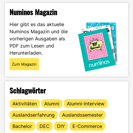
Numinos Magazin
Hier gibt es das aktuelle
Numinos Magazin und die
vorherigen Ausgaben als
PDF zum Lesen und
Herunterladen.
Zum Magazin
Schlagwörter
Aktivitäten
Alumni
Alumni-Interview
Auslandserfahrung
Auslandssemester
Bachelor
DEC
DIY
E-Commerce