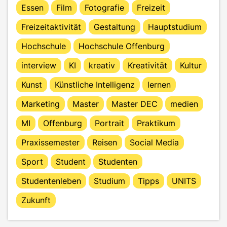
Essen
Film
Fotografie
Freizeit
Freizeitaktivität
Gestaltung
Hauptstudium
Hochschule
Hochschule Offenburg
interview
KI
kreativ
Kreativität
Kultur
Kunst
Künstliche Intelligenz
lernen
Marketing
Master
Master DEC
medien
MI
Offenburg
Portrait
Praktikum
Praxissemester
Reisen
Social Media
Sport
Student
Studenten
Studentenleben
Studium
Tipps
UNITS
Zukunft