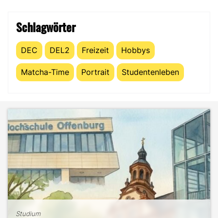
Schlagwörter
DEC
DEL2
Freizeit
Hobbys
Matcha-Time
Portrait
Studentenleben
Studium
The Science of Comfort: Was
Studium
B2B-Marketing für das Handwerk
Rewatching mit Marketing zu tun
Studium