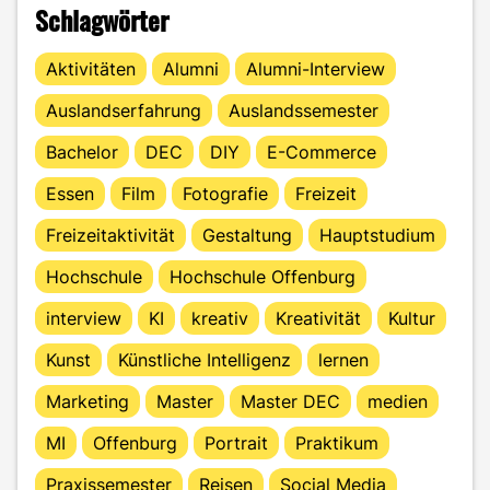
Schlagwörter
Aktivitäten
Alumni
Alumni-Interview
Auslandserfahrung
Auslandssemester
Bachelor
DEC
DIY
E-Commerce
Essen
Film
Fotografie
Freizeit
Freizeitaktivität
Gestaltung
Hauptstudium
Hochschule
Hochschule Offenburg
interview
KI
kreativ
Kreativität
Kultur
Kunst
Künstliche Intelligenz
lernen
Marketing
Master
Master DEC
medien
MI
Offenburg
Portrait
Praktikum
Praxissemester
Reisen
Social Media