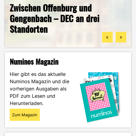
Zwischen Offenburg und
– und warum du hier deine
hat
Studium
Studentenleben
Gengenbach – DEC an drei
berufliche Zukunft finden
Mein ehrlicher DEC-Survival-
Ästhetik, Sport und
Standorten
könntest
Guide durch das Wintersemester
Zukunftspläne: Aylin im Portrait
«
»
Numinos Magazin
Hier gibt es das aktuelle
Numinos Magazin und die
vorherigen Ausgaben als
PDF zum Lesen und
Herunterladen.
Zum Magazin