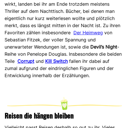
wirkt, landen bei ihr am Ende trotzdem meistens
Thriller auf dem Nachttisch. Bücher, bei denen man
eigentlich nur kurz weiterlesen wollte und plötzlich
merkt, dass es längst mitten in der Nacht ist.
Zu
ihren
Favoriten
zählen
insbesondere
Der Heimweg
von
Sebastian
Fitzek,
der
voller
Spannung
und
unerwarteter
Wendungen
ist,
sowie die
Devil’s Night
-
Reihe von Penelope Douglas.
Insbesondere
die
beiden
Teile
Corrupt
und
Kill Switch
fallen
ihr
dabei
auf
zumal
aufgrund
der
eindringlichen
Figuren
und
der
Entwicklung
innerhalb
der
Erzählungen.
Reisen die hängen bleiben
Vielleicht passt Reisen deshalb so gut zu ihr. Vieles