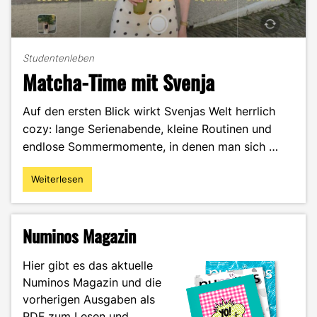
Studentenleben
Matcha-Time mit Svenja
Auf den ersten Blick wirkt Svenjas Welt herrlich
cozy: lange Serienabende, kleine Routinen und
endlose Sommermomente, in denen man sich …
Weiterlesen
"Matcha-
Time
mit
Svenja"
Numinos Magazin
Hier gibt es das aktuelle
Numinos Magazin und die
vorherigen Ausgaben als
PDF zum Lesen und