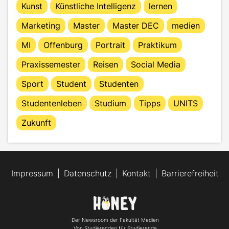
Kunst
Künstliche Intelligenz
lernen
Marketing
Master
Master DEC
medien
MI
Offenburg
Portrait
Praktikum
Praxissemester
Reisen
Social Media
Sport
Student
Studenten
Studentenleben
Studium
Tipps
UNITS
Zukunft
Impressum
Datenschutz
Kontakt
Barrierefreiheit
Der Newsroom der Fakultät Medien
Von Studierenden für Studierende