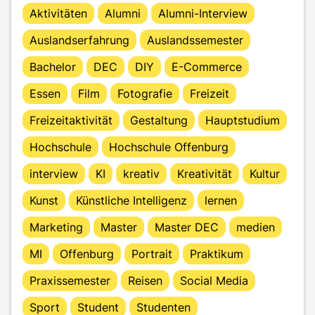
Aktivitäten
Alumni
Alumni-Interview
Auslandserfahrung
Auslandssemester
Bachelor
DEC
DIY
E-Commerce
Essen
Film
Fotografie
Freizeit
Freizeitaktivität
Gestaltung
Hauptstudium
Hochschule
Hochschule Offenburg
interview
KI
kreativ
Kreativität
Kultur
Kunst
Künstliche Intelligenz
lernen
Marketing
Master
Master DEC
medien
MI
Offenburg
Portrait
Praktikum
Praxissemester
Reisen
Social Media
Sport
Student
Studenten