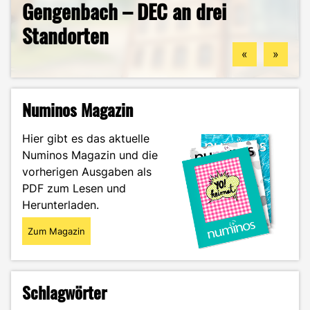
Gengenbach – DEC an drei
berufliche Zukunft finden
Mein ehrlicher DEC-Survival-
Ästhetik, Sport und
Standorten
könntest
Guide durch das Wintersemester
Zukunftspläne: Aylin im Portrait
«
»
Numinos Magazin
Hier gibt es das aktuelle
Numinos Magazin und die
vorherigen Ausgaben als
PDF zum Lesen und
Herunterladen.
Zum Magazin
Schlagwörter