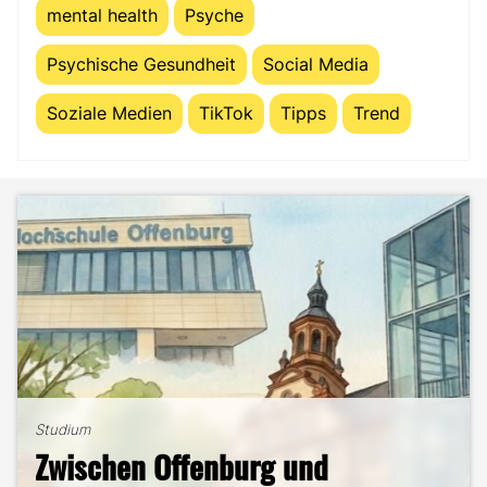
mental health
Psyche
Psychische Gesundheit
Social Media
Soziale Medien
TikTok
Tipps
Trend
Studium
The Science of Comfort: Was
Studium
B2B-Marketing für das Handwerk
Rewatching mit Marketing zu tun
Studium
Zwischen Offenburg und
– und warum du hier deine
hat
Studium
Studentenleben