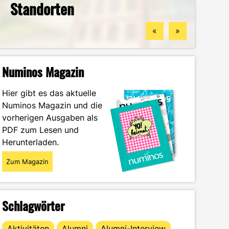
Standorten
finden könntest
Wintersemester
Portrait
«
»
Numinos Magazin
Hier gibt es das aktuelle
Numinos Magazin und die
vorherigen Ausgaben als
PDF zum Lesen und
Herunterladen.
Zum Magazin
Schlagwörter
Aktivitäten
Alumni
Alumni-Interview