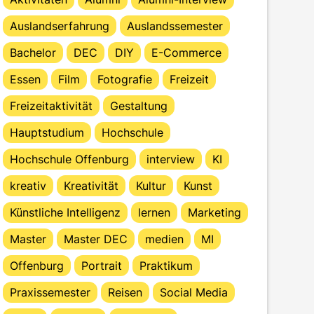
Auslandserfahrung
Auslandssemester
Bachelor
DEC
DIY
E-Commerce
Essen
Film
Fotografie
Freizeit
Freizeitaktivität
Gestaltung
Hauptstudium
Hochschule
Hochschule Offenburg
interview
KI
kreativ
Kreativität
Kultur
Kunst
Künstliche Intelligenz
lernen
Marketing
Master
Master DEC
medien
MI
Offenburg
Portrait
Praktikum
Praxissemester
Reisen
Social Media