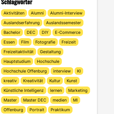
Schlagwörter
Aktivitäten
Alumni
Alumni-Interview
Auslandserfahrung
Auslandssemester
Bachelor
DEC
DIY
E-Commerce
Essen
Film
Fotografie
Freizeit
Freizeitaktivität
Gestaltung
Hauptstudium
Hochschule
Hochschule Offenburg
interview
KI
kreativ
Kreativität
Kultur
Kunst
Künstliche Intelligenz
lernen
Marketing
Master
Master DEC
medien
MI
Offenburg
Portrait
Praktikum