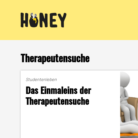
Zum
Inhalt
springen
Therapeutensuche
Studentenleben
Das Einmaleins der
Therapeutensuche