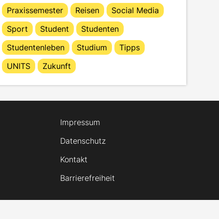
Praxissemester
Reisen
Social Media
Sport
Student
Studenten
Studentenleben
Studium
Tipps
UNITS
Zukunft
Impressum
Datenschutz
Kontakt
Barrierefreiheit