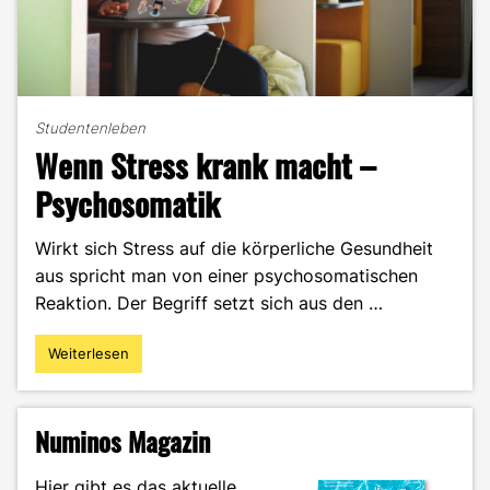
Studentenleben
Wenn Stress krank macht –
Psychosomatik
Wirkt sich Stress auf die körperliche Gesundheit
aus spricht man von einer psychosomatischen
Reaktion. Der Begriff setzt sich aus den …
Weiterlesen
"Wenn
Stress
krank
macht
Numinos Magazin
–
Psychosomatik"
Hier gibt es das aktuelle