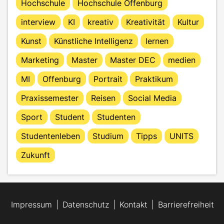
Hochschule
Hochschule Offenburg
interview
KI
kreativ
Kreativität
Kultur
Kunst
Künstliche Intelligenz
lernen
Marketing
Master
Master DEC
medien
MI
Offenburg
Portrait
Praktikum
Praxissemester
Reisen
Social Media
Sport
Student
Studenten
Studentenleben
Studium
Tipps
UNITS
Zukunft
Impressum
Datenschutz
Kontakt
Barrierefreiheit