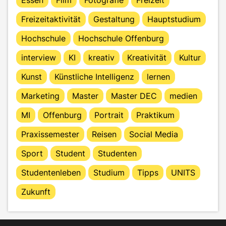
Freizeitaktivität
Gestaltung
Hauptstudium
Hochschule
Hochschule Offenburg
interview
KI
kreativ
Kreativität
Kultur
Kunst
Künstliche Intelligenz
lernen
Marketing
Master
Master DEC
medien
MI
Offenburg
Portrait
Praktikum
Praxissemester
Reisen
Social Media
Sport
Student
Studenten
Studentenleben
Studium
Tipps
UNITS
Zukunft