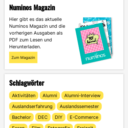
Numinos Magazin
Hier gibt es das aktuelle
Numinos Magazin und die
vorherigen Ausgaben als
PDF zum Lesen und
Herunterladen.
Zum Magazin
Schlagwörter
Aktivitäten
Alumni
Alumni-Interview
Auslandserfahrung
Auslandssemester
Bachelor
DEC
DIY
E-Commerce
Essen
Film
Fotografie
Freizeit