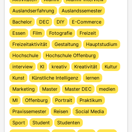
Auslandserfahrung
Auslandssemester
Bachelor
DEC
DIY
E-Commerce
Essen
Film
Fotografie
Freizeit
Freizeitaktivität
Gestaltung
Hauptstudium
Hochschule
Hochschule Offenburg
interview
KI
kreativ
Kreativität
Kultur
Kunst
Künstliche Intelligenz
lernen
Marketing
Master
Master DEC
medien
MI
Offenburg
Portrait
Praktikum
Praxissemester
Reisen
Social Media
Sport
Student
Studenten