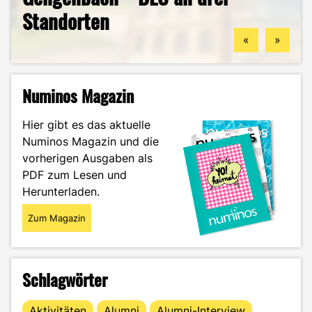
Standorten
könntest
Guide durch das Wintersemester
Zukunftspläne: Aylin im Portrait
«
»
Numinos Magazin
Hier gibt es das aktuelle
Numinos Magazin und die
vorherigen Ausgaben als
PDF zum Lesen und
Herunterladen.
Zum Magazin
Schlagwörter
Aktivitäten
Alumni
Alumni-Interview