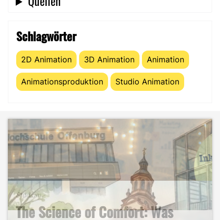
Quellen
Schlagwörter
2D Animation
3D Animation
Animation
Animationsproduktion
Studio Animation
Studium
The Science of Comfort: Was
Studium