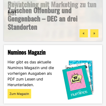
B2B-Marketing für das Handwerk
Rewatching mit Marketing zu tun
Studium
Zwischen Offenburg und
– und warum du hier deine
hat
Studium
Studentenleben
Gengenbach – DEC an drei
berufliche Zukunft finden
Mein ehrlicher DEC-Survival-
Ästhetik, Sport und
Standorten
könntest
Guide durch das Wintersemester
Zukunftspläne: Aylin im Portrait
«
»
Numinos Magazin
Hier gibt es das aktuelle
Numinos Magazin und die
vorherigen Ausgaben als
PDF zum Lesen und
Herunterladen.
Zum Magazin