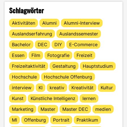
Schlagwörter
Aktivitäten
Alumni
Alumni-Interview
Auslandserfahrung
Auslandssemester
Bachelor
DEC
DIY
E-Commerce
Essen
Film
Fotografie
Freizeit
Freizeitaktivität
Gestaltung
Hauptstudium
Hochschule
Hochschule Offenburg
interview
KI
kreativ
Kreativität
Kultur
Kunst
Künstliche Intelligenz
lernen
Marketing
Master
Master DEC
medien
MI
Offenburg
Portrait
Praktikum