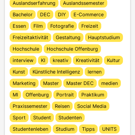
Auslandserfahrung
Auslandssemester
Bachelor
DEC
DIY
E-Commerce
Essen
Film
Fotografie
Freizeit
Freizeitaktivität
Gestaltung
Hauptstudium
Hochschule
Hochschule Offenburg
interview
KI
kreativ
Kreativität
Kultur
Kunst
Künstliche Intelligenz
lernen
Marketing
Master
Master DEC
medien
MI
Offenburg
Portrait
Praktikum
Praxissemester
Reisen
Social Media
Sport
Student
Studenten
Studentenleben
Studium
Tipps
UNITS