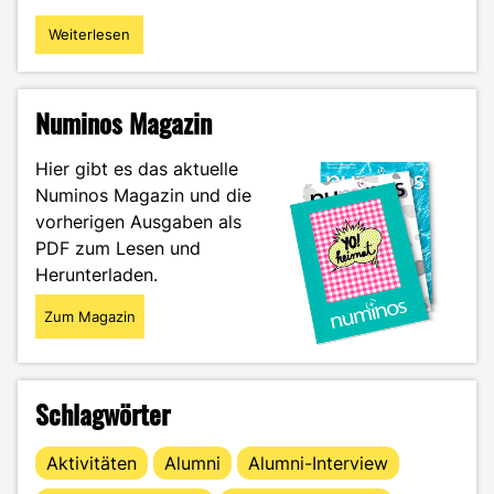
Weiterlesen
"Klischees
der
Studiengänge"
Numinos Magazin
Hier gibt es das aktuelle
Numinos Magazin und die
vorherigen Ausgaben als
PDF zum Lesen und
Herunterladen.
Zum Magazin
Schlagwörter
Aktivitäten
Alumni
Alumni-Interview