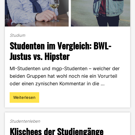
Studium
Studenten im Vergleich: BWL-
Justus vs. Hipster
MI-Studenten und mgp-Studenten – welcher der
beiden Gruppen hat wohl noch nie ein Vorurteil
oder einen zynischen Kommentar in die …
Weiterlesen
"Studenten
im
Vergleich:
BWL-
Studentenleben
Justus
Klischees der Studiengänge
vs.