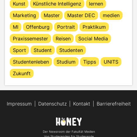
Kunst
Künstliche Intelligenz
lernen
Marketing
Master
Master DEC
medien
MI
Offenburg
Portrait
Praktikum
Praxissemester
Reisen
Social Media
Sport
Student
Studenten
Studentenleben
Studium
Tipps
UNITS
Zukunft
Impressum
Datenschutz
Kontakt
Barrierefreiheit
Der Newsroom der Fakultät Medien
Von Studierenden für Studierende