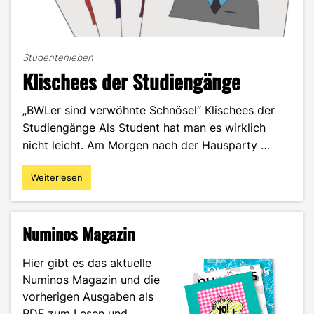
Studentenleben
Klischees der Studiengänge
„BWLer sind verwöhnte Schnösel“ Klischees der
Studiengänge Als Student hat man es wirklich
nicht leicht. Am Morgen nach der Hausparty …
Weiterlesen
"Klischees
der
Studiengänge"
Numinos Magazin
Hier gibt es das aktuelle
Numinos Magazin und die
vorherigen Ausgaben als
PDF zum Lesen und