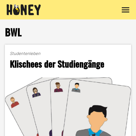
Zum
Inhalt
BWL
springen
Studentenleben
Klischees der Studiengänge