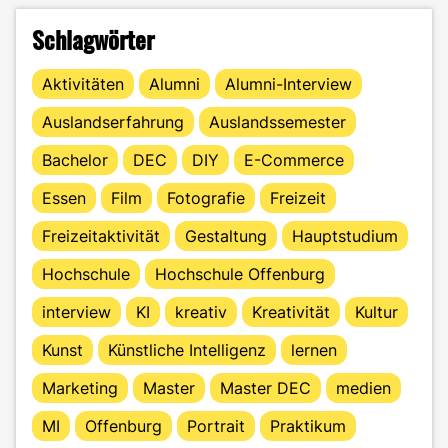
Schlagwörter
Aktivitäten
Alumni
Alumni-Interview
Auslandserfahrung
Auslandssemester
Bachelor
DEC
DIY
E-Commerce
Essen
Film
Fotografie
Freizeit
Freizeitaktivität
Gestaltung
Hauptstudium
Hochschule
Hochschule Offenburg
interview
KI
kreativ
Kreativität
Kultur
Kunst
Künstliche Intelligenz
lernen
Marketing
Master
Master DEC
medien
MI
Offenburg
Portrait
Praktikum