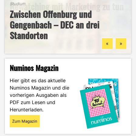
B2B-Marketing für das Handwerk
Rewatching mit Marketing zu tun
Studium
Zwischen Offenburg und
– und warum du hier deine
hat
Studium
Studentenleben
Gengenbach – DEC an drei
berufliche Zukunft finden
Mein ehrlicher DEC-Survival-
Ästhetik, Sport und
Standorten
könntest
Guide durch das Wintersemester
Zukunftspläne: Aylin im Portrait
«
»
Numinos Magazin
Hier gibt es das aktuelle
Numinos Magazin und die
vorherigen Ausgaben als
PDF zum Lesen und
Herunterladen.
Zum Magazin