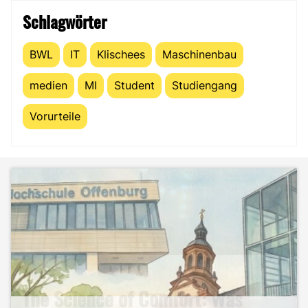
Schlagwörter
BWL
IT
Klischees
Maschinenbau
medien
MI
Student
Studiengang
Vorurteile
Studium
The Science of Comfort: Was
Studium