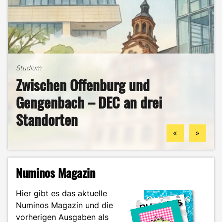
Studium
The Science of Comfort: Was
Studium
B2B-Marketing für das Handwerk
Rewatching mit Marketing zu tun
Studium
Zwischen Offenburg und
– und warum du hier deine
hat
Studium
Studentenleben
Gengenbach – DEC an drei
berufliche Zukunft finden
Mein ehrlicher DEC-Survival-
Ästhetik, Sport und
Standorten
könntest
Guide durch das Wintersemester
Zukunftspläne: Aylin im Portrait
«
»
Numinos Magazin
Hier gibt es das aktuelle
Numinos Magazin und die
vorherigen Ausgaben als