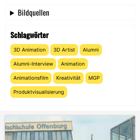
Bildquellen
Schlagwörter
3D Animation
3D Artist
Alumni
Alumni-Interview
Animation
Animationsfilm
Kreativität
MGP
Produktvisualisierung