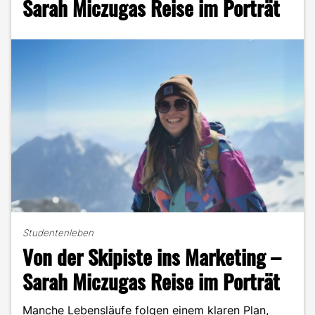
Sarah Miczugas Reise im Porträt
Komfortzone
"
Studentenleben
Von der Skipiste ins Marketing –
Sarah Miczugas Reise im Porträt
Manche Lebensläufe folgen einem klaren Plan,