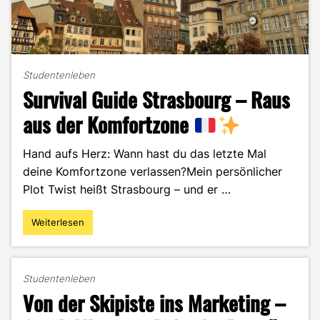
Studentenleben
Survival Guide Strasbourg – Raus
aus der Komfortzone
Hand aufs Herz: Wann hast du das letzte Mal
deine Komfortzone verlassen?Mein persönlicher
Plot Twist heißt Strasbourg – und er …
Weiterlesen
"Survival
Guide
Strasbourg
–
Studentenleben
Raus
Von der Skipiste ins Marketing –
aus
der