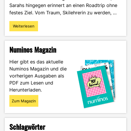
Sarahs hingegen erinnert an einen Roadtrip ohne
festes Ziel. Vom Traum, Skilehrerin zu werden, …
Weiterlesen
"Von
der
Skipiste
ins
Numinos Magazin
Marketing
–
Hier gibt es das aktuelle
Sarah
Numinos Magazin und die
Miczugas
vorherigen Ausgaben als
Reise
im
PDF zum Lesen und
Porträt"
Herunterladen.
Zum Magazin
Schlagwörter