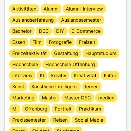
Aktivitäten
Alumni
Alumni-Interview
Auslandserfahrung
Auslandssemester
Bachelor
DEC
DIY
E-Commerce
Essen
Film
Fotografie
Freizeit
Freizeitaktivität
Gestaltung
Hauptstudium
Hochschule
Hochschule Offenburg
interview
KI
kreativ
Kreativität
Kultur
Kunst
Künstliche Intelligenz
lernen
Marketing
Master
Master DEC
medien
MI
Offenburg
Portrait
Praktikum
Praxissemester
Reisen
Social Media
Sport
Student
Studenten