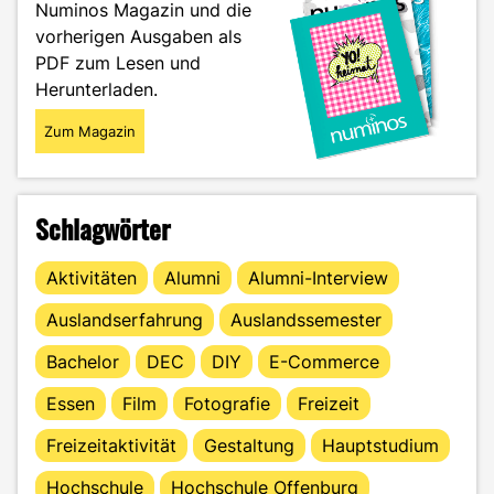
Numinos Magazin und die
Komfortzone
vorherigen Ausgaben als
PDF zum Lesen und
"
Herunterladen.
Zum Magazin
Schlagwörter
Aktivitäten
Alumni
Alumni-Interview
Auslandserfahrung
Auslandssemester
Bachelor
DEC
DIY
E-Commerce
Essen
Film
Fotografie
Freizeit
Freizeitaktivität
Gestaltung
Hauptstudium
Hochschule
Hochschule Offenburg