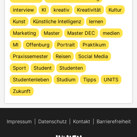
interview
KI
kreativ
Kreativität
Kultur
Kunst
Künstliche Intelligenz
lernen
Marketing
Master
Master DEC
medien
MI
Offenburg
Portrait
Praktikum
Praxissemester
Reisen
Social Media
Sport
Student
Studenten
Studentenleben
Studium
Tipps
UNITS
Zukunft
Impressum
Datenschutz
Kontakt
Barrierefreiheit