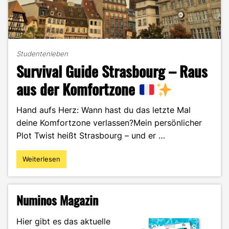
Studentenleben
Survival Guide Strasbourg – Raus
aus der Komfortzone
Hand aufs Herz: Wann hast du das letzte Mal
deine Komfortzone verlassen?Mein persönlicher
Plot Twist heißt Strasbourg – und er …
Weiterlesen
"Survival
Guide
Strasbourg
–
Numinos Magazin
Raus
aus
Hier gibt es das aktuelle
der