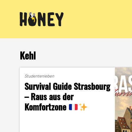
Zum
Inhalt
springen
Kehl
Studentenleben
Survival Guide Strasbourg
– Raus aus der
Komfortzone