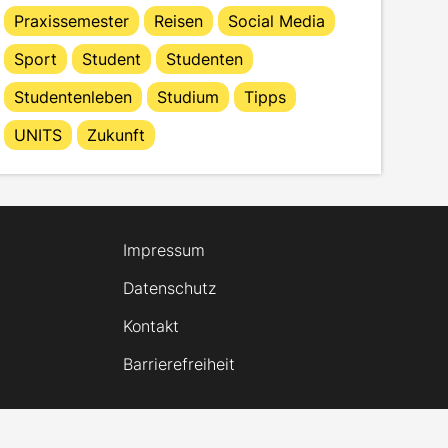
Praxissemester
Reisen
Social Media
Sport
Student
Studenten
Studentenleben
Studium
Tipps
UNITS
Zukunft
Impressum
Datenschutz
Kontakt
Barrierefreiheit