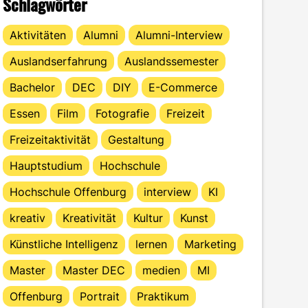
Schlagwörter
Aktivitäten
Alumni
Alumni-Interview
Auslandserfahrung
Auslandssemester
Bachelor
DEC
DIY
E-Commerce
Essen
Film
Fotografie
Freizeit
Freizeitaktivität
Gestaltung
Hauptstudium
Hochschule
Hochschule Offenburg
interview
KI
kreativ
Kreativität
Kultur
Kunst
Künstliche Intelligenz
lernen
Marketing
Master
Master DEC
medien
MI
Offenburg
Portrait
Praktikum