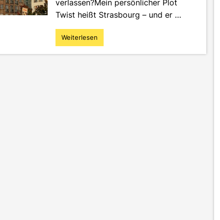
verlassen?Mein persönlicher Plot
Twist heißt Strasbourg – und er …
Weiterlesen
"Survival
Guide
Strasbourg
–
Raus
aus
der
Komfortzone
"