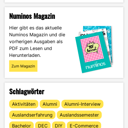
Geheimtipp
gegen
Numinos Magazin
Uni-
Stress"
Hier gibt es das aktuelle
Numinos Magazin und die
vorherigen Ausgaben als
PDF zum Lesen und
Herunterladen.
Zum Magazin
Schlagwörter
Aktivitäten
Alumni
Alumni-Interview
Auslandserfahrung
Auslandssemester
Bachelor
DEC
DIY
E-Commerce