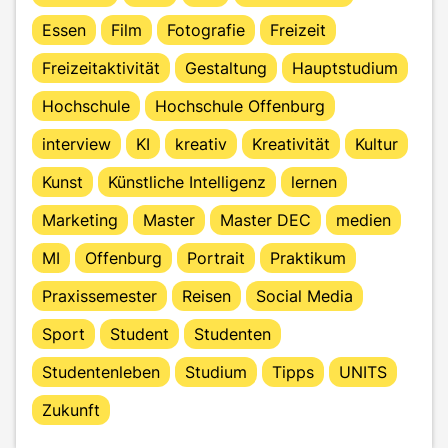
Essen
Film
Fotografie
Freizeit
Freizeitaktivität
Gestaltung
Hauptstudium
Hochschule
Hochschule Offenburg
interview
KI
kreativ
Kreativität
Kultur
Kunst
Künstliche Intelligenz
lernen
Marketing
Master
Master DEC
medien
MI
Offenburg
Portrait
Praktikum
Praxissemester
Reisen
Social Media
Sport
Student
Studenten
Studentenleben
Studium
Tipps
UNITS
Zukunft