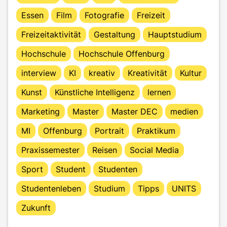
Essen
Film
Fotografie
Freizeit
Freizeitaktivität
Gestaltung
Hauptstudium
Hochschule
Hochschule Offenburg
interview
KI
kreativ
Kreativität
Kultur
Kunst
Künstliche Intelligenz
lernen
Marketing
Master
Master DEC
medien
MI
Offenburg
Portrait
Praktikum
Praxissemester
Reisen
Social Media
Sport
Student
Studenten
Studentenleben
Studium
Tipps
UNITS
Zukunft