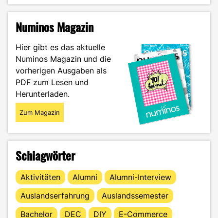
Geheimtipp
gegen
Numinos Magazin
Uni-
Stress"
Hier gibt es das aktuelle
Numinos Magazin und die
vorherigen Ausgaben als
PDF zum Lesen und
Herunterladen.
Zum Magazin
Schlagwörter
Aktivitäten
Alumni
Alumni-Interview
Auslandserfahrung
Auslandssemester
Bachelor
DEC
DIY
E-Commerce