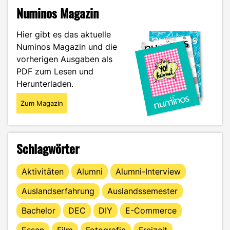
–
Numinos Magazin
das
neue
Hier gibt es das aktuelle
Tool
Numinos Magazin und die
an
vorherigen Ausgaben als
der
Zeichentrickfront"
PDF zum Lesen und
Herunterladen.
Zum Magazin
Schlagwörter
Aktivitäten
Alumni
Alumni-Interview
Auslandserfahrung
Auslandssemester
Bachelor
DEC
DIY
E-Commerce
Essen
Film
Fotografie
Freizeit