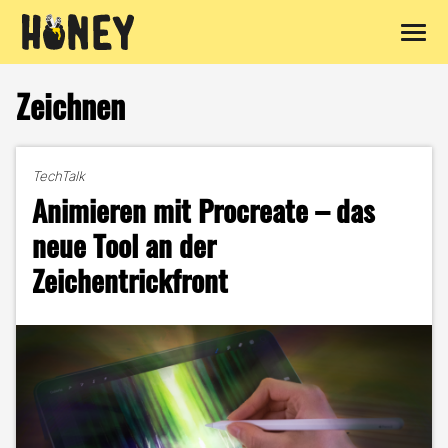
Zum
Inhalt
Zeichnen
springen
TechTalk
Animieren mit Procreate – das
neue Tool an der
Zeichentrickfront