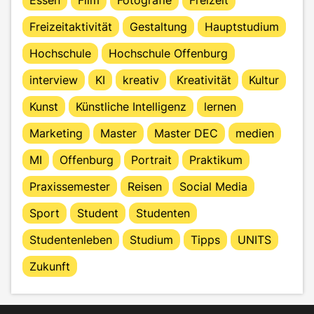
Freizeitaktivität
Gestaltung
Hauptstudium
Hochschule
Hochschule Offenburg
interview
KI
kreativ
Kreativität
Kultur
Kunst
Künstliche Intelligenz
lernen
Marketing
Master
Master DEC
medien
MI
Offenburg
Portrait
Praktikum
Praxissemester
Reisen
Social Media
Sport
Student
Studenten
Studentenleben
Studium
Tipps
UNITS
Zukunft