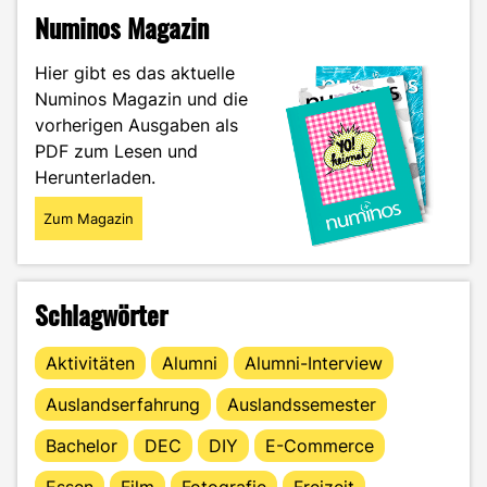
–
Numinos Magazin
das
neue
Hier gibt es das aktuelle
Tool
Numinos Magazin und die
an
vorherigen Ausgaben als
der
Zeichentrickfront"
PDF zum Lesen und
Herunterladen.
Zum Magazin
Schlagwörter
Aktivitäten
Alumni
Alumni-Interview
Auslandserfahrung
Auslandssemester
Bachelor
DEC
DIY
E-Commerce
Essen
Film
Fotografie
Freizeit