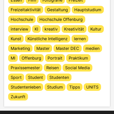
Freizeitaktivität
Gestaltung
Hauptstudium
Hochschule
Hochschule Offenburg
interview
KI
kreativ
Kreativität
Kultur
Kunst
Künstliche Intelligenz
lernen
Marketing
Master
Master DEC
medien
MI
Offenburg
Portrait
Praktikum
Praxissemester
Reisen
Social Media
Sport
Student
Studenten
Studentenleben
Studium
Tipps
UNITS
Zukunft