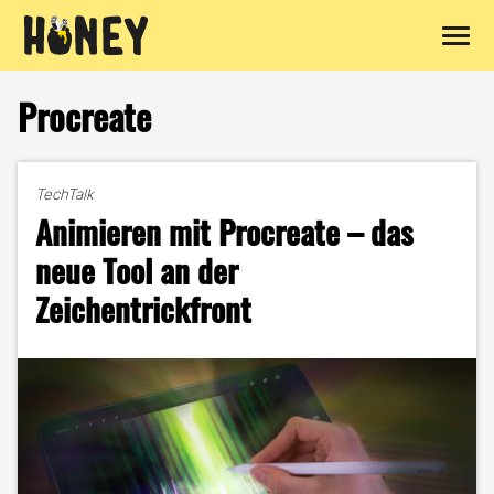
Zum
Inhalt
Procreate
springen
TechTalk
Animieren mit Procreate – das
neue Tool an der
Zeichentrickfront