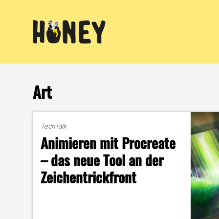
Zum
Inhalt
springen
Art
TechTalk
Animieren mit Procreate
– das neue Tool an der
Zeichentrickfront