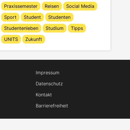
Praxissemester
Reisen
Social Media
Sport
Student
Studenten
Studentenleben
Studium
Tipps
UNITS
Zukunft
Impressum
Datenschutz
Kontakt
Barrierefreiheit