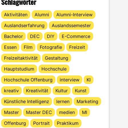
Schlagwörter
Aktivitäten
Alumni
Alumni-Interview
Auslandserfahrung
Auslandssemester
Bachelor
DEC
DIY
E-Commerce
Essen
Film
Fotografie
Freizeit
Freizeitaktivität
Gestaltung
Hauptstudium
Hochschule
Hochschule Offenburg
interview
KI
kreativ
Kreativität
Kultur
Kunst
Künstliche Intelligenz
lernen
Marketing
Master
Master DEC
medien
MI
Offenburg
Portrait
Praktikum