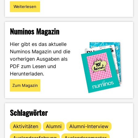
Weiterlesen
"Freizeittipps
–
in
und
Numinos Magazin
um
Offenburg"
Hier gibt es das aktuelle
Numinos Magazin und die
vorherigen Ausgaben als
PDF zum Lesen und
Herunterladen.
Zum Magazin
Schlagwörter
Aktivitäten
Alumni
Alumni-Interview
Auslandserfahrung
Auslandssemester