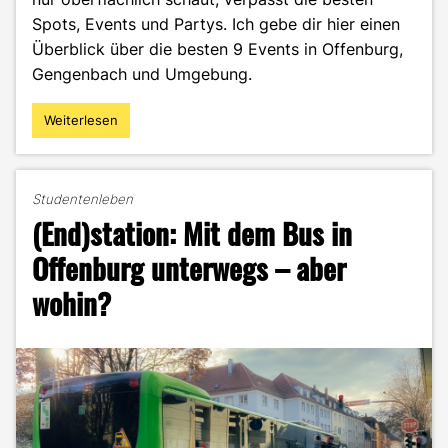
Spots, Events und Partys. Ich gebe dir hier einen
Überblick über die besten 9 Events in Offenburg,
Gengenbach und Umgebung.
Weiterlesen
"Zwischen
Vorlesung
und
Weinbergen:
Studentenleben
Die
(End)station: Mit dem Bus in
besten
Partys
Offenburg unterwegs – aber
&
wohin?
Events
für
Studis
in
Offenburg!"