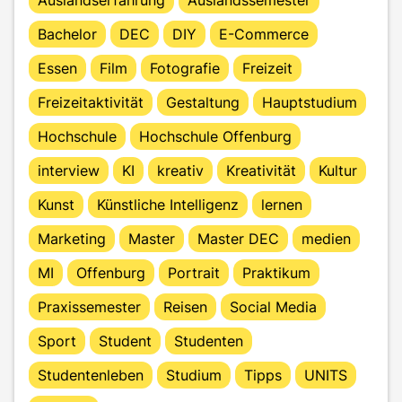
Bachelor
DEC
DIY
E-Commerce
Essen
Film
Fotografie
Freizeit
Freizeitaktivität
Gestaltung
Hauptstudium
Hochschule
Hochschule Offenburg
interview
KI
kreativ
Kreativität
Kultur
Kunst
Künstliche Intelligenz
lernen
Marketing
Master
Master DEC
medien
MI
Offenburg
Portrait
Praktikum
Praxissemester
Reisen
Social Media
Sport
Student
Studenten
Studentenleben
Studium
Tipps
UNITS