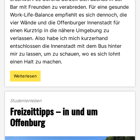
Bar mit Freunden zu verabreden. Für eine gesunde
Work-Life-Balance empfiehlt es sich dennoch, die
vier Wände und die Offenburger Innenstadt für
einen Kurztrip in die nähere Umgebung zu
verlassen. Also habe ich mich kurzerhand
entschlossen die Innenstadt mit dem Bus hinter
mir zu lassen, um zu schauen, wo es sich lohnt
einen Halt zu machen.
Weiterlesen
"
(End)station:
Mit
dem
Studentenleben
Bus
Freizeittipps – in und um
in
Offenburg
Offenburg
unterwegs
–
aber