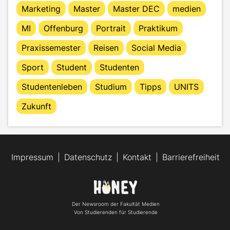
Marketing
Master
Master DEC
medien
MI
Offenburg
Portrait
Praktikum
Praxissemester
Reisen
Social Media
Sport
Student
Studenten
Studentenleben
Studium
Tipps
UNITS
Zukunft
Impressum
Datenschutz
Kontakt
Barrierefreiheit
Der Newsroom der Fakultät Medien
Von Studierenden für Studierende