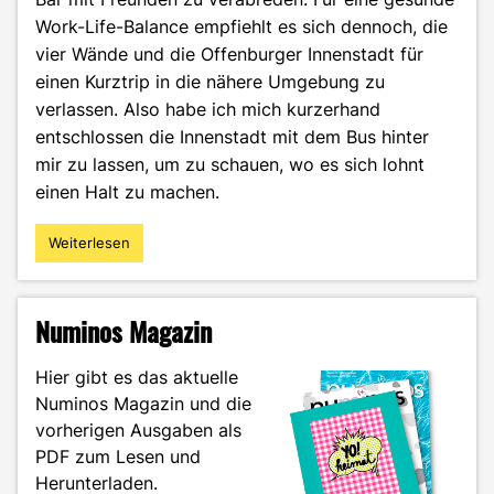
Work-Life-Balance empfiehlt es sich dennoch, die
vier Wände und die Offenburger Innenstadt für
einen Kurztrip in die nähere Umgebung zu
verlassen. Also habe ich mich kurzerhand
entschlossen die Innenstadt mit dem Bus hinter
mir zu lassen, um zu schauen, wo es sich lohnt
einen Halt zu machen.
Weiterlesen
"
(End)station:
Mit
dem
Numinos Magazin
Bus
in
Hier gibt es das aktuelle
Offenburg
Numinos Magazin und die
unterwegs
vorherigen Ausgaben als
–
aber
PDF zum Lesen und
wohin?"
Herunterladen.