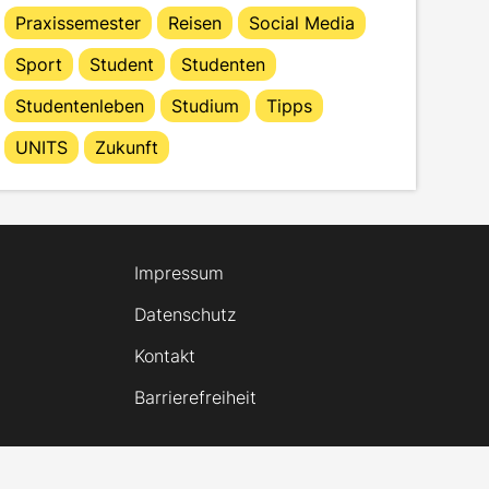
Praxissemester
Reisen
Social Media
Sport
Student
Studenten
Studentenleben
Studium
Tipps
UNITS
Zukunft
Impressum
Datenschutz
Kontakt
Barrierefreiheit