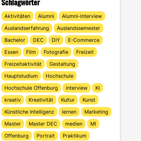
Schlagwörter
Aktivitäten
Alumni
Alumni-Interview
Auslandserfahrung
Auslandssemester
Bachelor
DEC
DIY
E-Commerce
Essen
Film
Fotografie
Freizeit
Freizeitaktivität
Gestaltung
Hauptstudium
Hochschule
Hochschule Offenburg
interview
KI
kreativ
Kreativität
Kultur
Kunst
Künstliche Intelligenz
lernen
Marketing
Master
Master DEC
medien
MI
Offenburg
Portrait
Praktikum