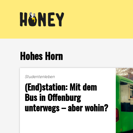
Zum
Inhalt
springen
Hohes Horn
Studentenleben
(End)station: Mit dem
Bus in Offenburg
unterwegs – aber wohin?