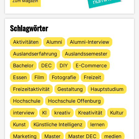
Zum Magazin
Schlagwörter
Aktivitäten
Alumni
Alumni-Interview
Auslandserfahrung
Auslandssemester
Bachelor
DEC
DIY
E-Commerce
Essen
Film
Fotografie
Freizeit
Freizeitaktivität
Gestaltung
Hauptstudium
Hochschule
Hochschule Offenburg
interview
KI
kreativ
Kreativität
Kultur
Kunst
Künstliche Intelligenz
lernen
Marketing
Master
Master DEC
medien