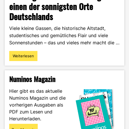
einen der sonnigsten Orte
Deutschlands
Viele kleine Gassen, die historische Altstadt,
studentisches und gemütliches Flair und viele
Sonnenstunden – das und vieles mehr macht die …
Weiterlesen
"Freiburg
erkunden
–
Ausflug
Numinos Magazin
an
einen
Hier gibt es das aktuelle
der
Numinos Magazin und die
sonnigsten
vorherigen Ausgaben als
Orte
Deutschlands"
PDF zum Lesen und
Herunterladen.