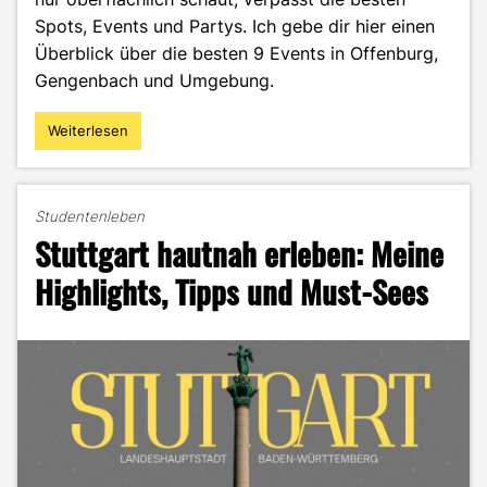
Spots, Events und Partys. Ich gebe dir hier einen
Überblick über die besten 9 Events in Offenburg,
Gengenbach und Umgebung.
Weiterlesen
"Zwischen
Vorlesung
und
Weinbergen:
Studentenleben
Die
Stuttgart hautnah erleben: Meine
besten
Partys
Highlights, Tipps und Must-Sees
&
Events
für
Studis
in
Offenburg!"