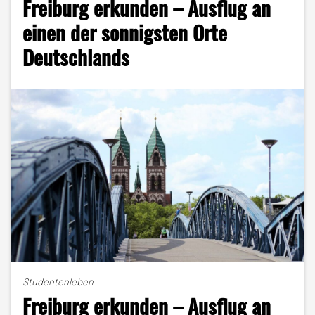
Freiburg erkunden – Ausflug an
Tipps
und
einen der sonnigsten Orte
Must-
Deutschlands
Sees"
Studentenleben
Freiburg erkunden – Ausflug an