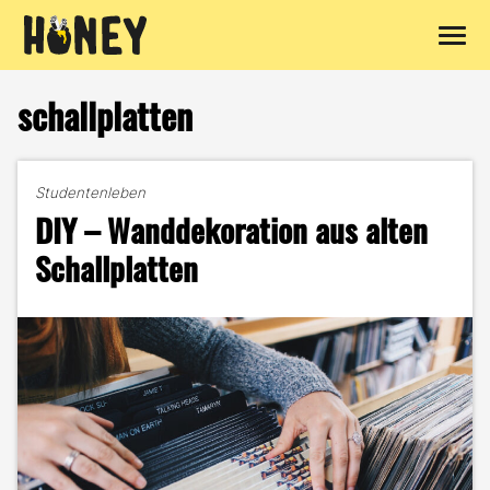
Zum
Inhalt
schallplatten
springen
Studentenleben
DIY – Wanddekoration aus alten
Schallplatten