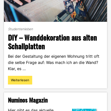
Studentenleben
DIY – Wanddekoration aus alten
Schallplatten
Bei der Gestaltung der eigenen Wohnung tritt oft
die selbe Frage auf: Was mach ich an die Wand?
Klar, es …
Weiterlesen
"DIY
–
Wanddekoration
aus
Numinos Magazin
alten
Schallplatten"
Hier gibt es das aktuelle