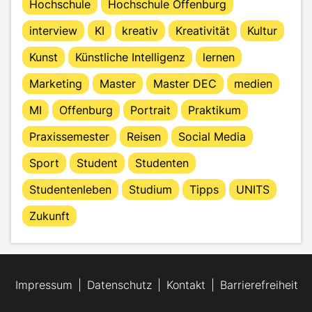
Hochschule
Hochschule Offenburg
interview
KI
kreativ
Kreativität
Kultur
Kunst
Künstliche Intelligenz
lernen
Marketing
Master
Master DEC
medien
MI
Offenburg
Portrait
Praktikum
Praxissemester
Reisen
Social Media
Sport
Student
Studenten
Studentenleben
Studium
Tipps
UNITS
Zukunft
Impressum
Datenschutz
Kontakt
Barrierefreiheit