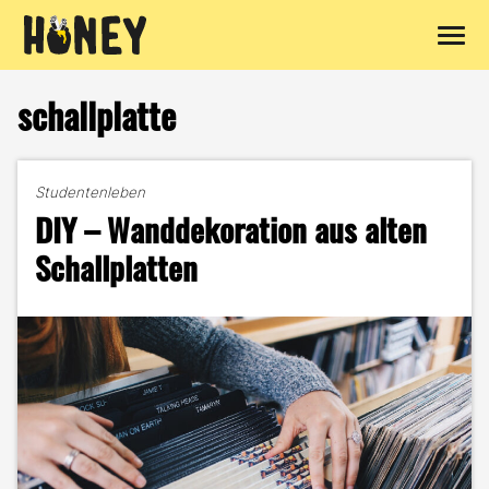
Zum
Inhalt
schallplatte
springen
Studentenleben
DIY – Wanddekoration aus alten
Schallplatten