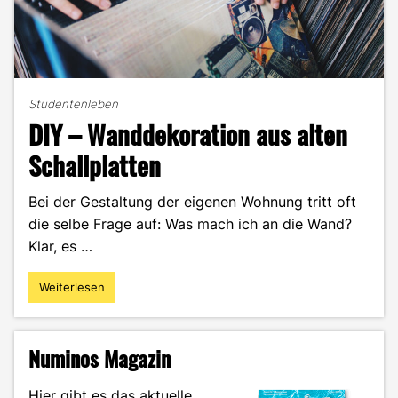
Studentenleben
DIY – Wanddekoration aus alten
Schallplatten
Bei der Gestaltung der eigenen Wohnung tritt oft
die selbe Frage auf: Was mach ich an die Wand?
Klar, es …
Weiterlesen
"DIY
–
Wanddekoration
aus
Numinos Magazin
alten
Schallplatten"
Hier gibt es das aktuelle