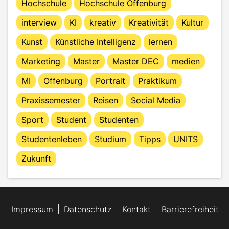
Hochschule
Hochschule Offenburg
interview
KI
kreativ
Kreativität
Kultur
Kunst
Künstliche Intelligenz
lernen
Marketing
Master
Master DEC
medien
MI
Offenburg
Portrait
Praktikum
Praxissemester
Reisen
Social Media
Sport
Student
Studenten
Studentenleben
Studium
Tipps
UNITS
Zukunft
Impressum
Datenschutz
Kontakt
Barrierefreiheit