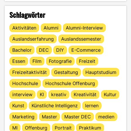
Schlagwörter
Aktivitäten
Alumni
Alumni-Interview
Auslandserfahrung
Auslandssemester
Bachelor
DEC
DIY
E-Commerce
Essen
Film
Fotografie
Freizeit
Freizeitaktivität
Gestaltung
Hauptstudium
Hochschule
Hochschule Offenburg
interview
KI
kreativ
Kreativität
Kultur
Kunst
Künstliche Intelligenz
lernen
Marketing
Master
Master DEC
medien
MI
Offenburg
Portrait
Praktikum