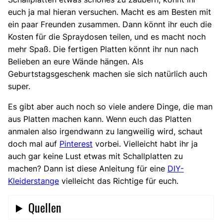
Große
Große
Schallplatte
Schallplatte
mit
mit
euch ja mal hieran versuchen. Macht es am Besten mit
Schallplatte
Schallplatte
mit
mit
Mandalaschablone
Mandalaschablone
ein paar Freunden zusammen. Dann könnt ihr euch die
mit
mit
Glitzer
Mandalaschablone
„Nirvana“
selbstgeschnittenem
Kosten für die Spraydosen teilen, und es macht noch
–
Mandala
mehr Spaß. Die fertigen Platten könnt ihr nun nach
Logo
und
Belieben an eure Wände hängen. Als
Acrylbeschriftung
Geburtstagsgeschenk machen sie sich natürlich auch
super.
Es gibt aber auch noch so viele andere Dinge, die man
aus Platten machen kann. Wenn euch das Platten
anmalen also irgendwann zu langweilig wird, schaut
doch mal auf
Pinterest
vorbei. Vielleicht habt ihr ja
auch gar keine Lust etwas mit Schallplatten zu
machen? Dann ist diese Anleitung für eine
DIY-
Kleiderstange
vielleicht das Richtige für euch.
Quellen