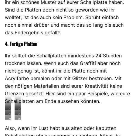
ihr ein schönes Muster auf eurer Schallplatte haben.
Sind die Platten doch nicht so geworden wie ihr
wolltet, ist das auch kein Problem. Sprüht einfach
noch einmal drüber und macht das so lang bis euch
das Endergebnis gefällt!
4. Fertige Platten
Ihr solltet die Schallplatten mindestens 24 Stunden
trocknen lassen. Wenn euch das Graffiti aber noch
nicht genug ist, könnt ihr die Platte noch mit
Acrylfarbe bemalen oder mit Glitzer bestreuen. Mit
den nötigen Materialien sind eurer Kreativität keine
Grenzen gesetzt. Hier sind ein paar Beispiele, wie eure
Schallplatten am Ende aussehen könnten.
Bild
Bild
Bild
Bild
4
5
Bild
Bild
6
7
|
|
8
9
|
|
Also, wenn ihr Lust habt aus alten oder kaputten
Kleine
Kleine
|
|
Kleine
Große
Schallplatte
Schallplatte
Schallplatten etwas schönes zu zaubern, könnt ihr