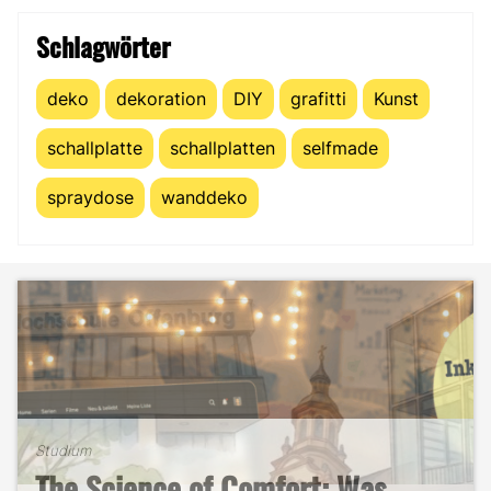
Schlagwörter
deko
dekoration
DIY
grafitti
Kunst
schallplatte
schallplatten
selfmade
spraydose
wanddeko
Studium
The Science of Comfort: Was
Studium