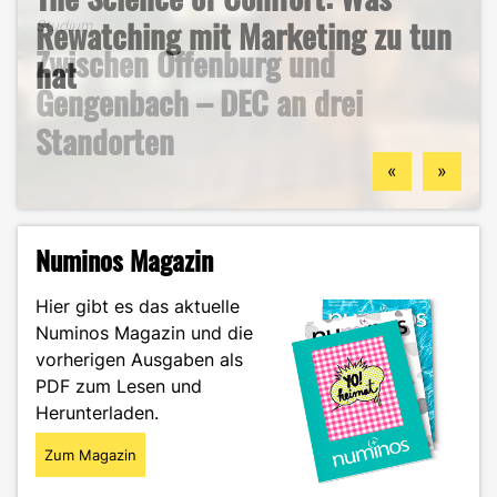
B2B-Marketing für das Handwerk
Rewatching mit Marketing zu tun
Studium
Zwischen Offenburg und
– und warum du hier deine
hat
Studium
Studentenleben
Gengenbach – DEC an drei
berufliche Zukunft finden
Mein ehrlicher DEC-Survival-
Ästhetik, Sport und
Standorten
könntest
Guide durch das Wintersemester
Zukunftspläne: Aylin im Portrait
«
»
Numinos Magazin
Hier gibt es das aktuelle
Numinos Magazin und die
vorherigen Ausgaben als
PDF zum Lesen und
Herunterladen.
Zum Magazin