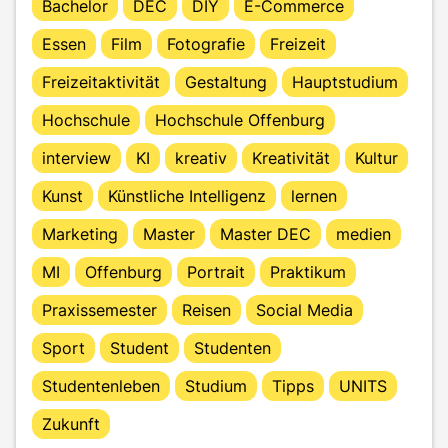
Bachelor
DEC
DIY
E-Commerce
Essen
Film
Fotografie
Freizeit
Freizeitaktivität
Gestaltung
Hauptstudium
Hochschule
Hochschule Offenburg
interview
KI
kreativ
Kreativität
Kultur
Kunst
Künstliche Intelligenz
lernen
Marketing
Master
Master DEC
medien
MI
Offenburg
Portrait
Praktikum
Praxissemester
Reisen
Social Media
Sport
Student
Studenten
Studentenleben
Studium
Tipps
UNITS
Zukunft