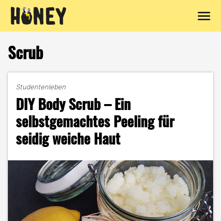
Zum
Inhalt
Scrub
springen
Studentenleben
DIY Body Scrub – Ein
selbstgemachtes Peeling für
seidig weiche Haut