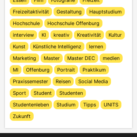
Freizeitaktivität
Gestaltung
Hauptstudium
Hochschule
Hochschule Offenburg
interview
KI
kreativ
Kreativität
Kultur
Kunst
Künstliche Intelligenz
lernen
Marketing
Master
Master DEC
medien
MI
Offenburg
Portrait
Praktikum
Praxissemester
Reisen
Social Media
Sport
Student
Studenten
Studentenleben
Studium
Tipps
UNITS
Zukunft