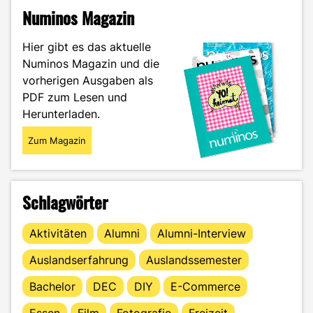
–
Numinos Magazin
Ein
selbstgemachtes
Hier gibt es das aktuelle
Peeling
Numinos Magazin und die
für
vorherigen Ausgaben als
seidig
weiche
PDF zum Lesen und
Haut"
Herunterladen.
Zum Magazin
Schlagwörter
Aktivitäten
Alumni
Alumni-Interview
Auslandserfahrung
Auslandssemester
Bachelor
DEC
DIY
E-Commerce
Essen
Film
Fotografie
Freizeit