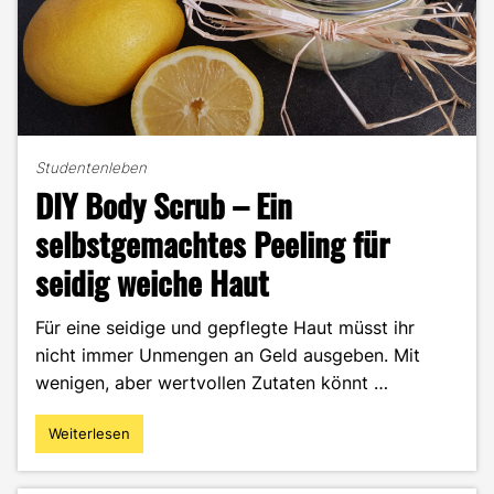
Studentenleben
DIY Body Scrub – Ein
selbstgemachtes Peeling für
seidig weiche Haut
Für eine seidige und gepflegte Haut müsst ihr
nicht immer Unmengen an Geld ausgeben. Mit
wenigen, aber wertvollen Zutaten könnt …
Weiterlesen
"DIY
Body
Scrub