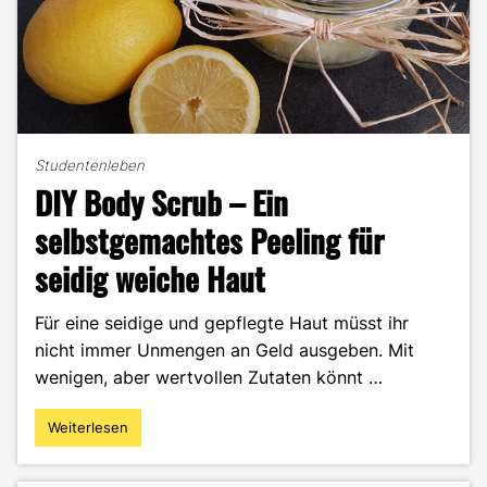
Studentenleben
DIY Body Scrub – Ein
selbstgemachtes Peeling für
seidig weiche Haut
Für eine seidige und gepflegte Haut müsst ihr
nicht immer Unmengen an Geld ausgeben. Mit
wenigen, aber wertvollen Zutaten könnt …
Weiterlesen
"DIY
Body
Scrub