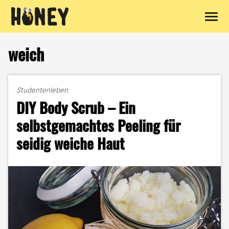
Zum
Inhalt
weich
springen
Studentenleben
DIY Body Scrub – Ein
selbstgemachtes Peeling für
seidig weiche Haut