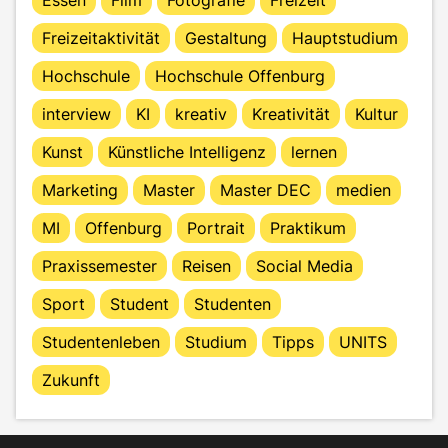
Freizeitaktivität
Gestaltung
Hauptstudium
Hochschule
Hochschule Offenburg
interview
KI
kreativ
Kreativität
Kultur
Kunst
Künstliche Intelligenz
lernen
Marketing
Master
Master DEC
medien
MI
Offenburg
Portrait
Praktikum
Praxissemester
Reisen
Social Media
Sport
Student
Studenten
Studentenleben
Studium
Tipps
UNITS
Zukunft