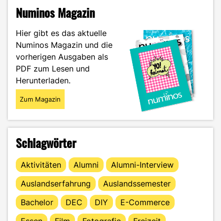
–
Numinos Magazin
Ein
selbstgemachtes
Hier gibt es das aktuelle
Peeling
Numinos Magazin und die
für
vorherigen Ausgaben als
seidig
weiche
PDF zum Lesen und
Haut"
Herunterladen.
Zum Magazin
Schlagwörter
Aktivitäten
Alumni
Alumni-Interview
Auslandserfahrung
Auslandssemester
Bachelor
DEC
DIY
E-Commerce
Essen
Film
Fotografie
Freizeit