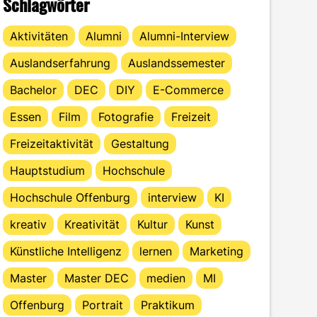
Schlagwörter
Aktivitäten
Alumni
Alumni-Interview
Auslandserfahrung
Auslandssemester
Bachelor
DEC
DIY
E-Commerce
Essen
Film
Fotografie
Freizeit
Freizeitaktivität
Gestaltung
Hauptstudium
Hochschule
Hochschule Offenburg
interview
KI
kreativ
Kreativität
Kultur
Kunst
Künstliche Intelligenz
lernen
Marketing
Master
Master DEC
medien
MI
Offenburg
Portrait
Praktikum