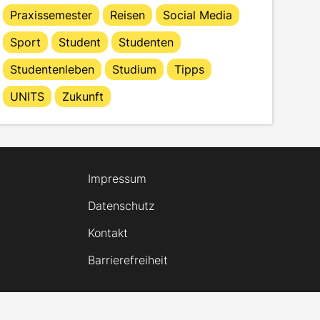
Praxissemester
Reisen
Social Media
Sport
Student
Studenten
Studentenleben
Studium
Tipps
UNITS
Zukunft
Impressum
Datenschutz
Kontakt
Barrierefreiheit