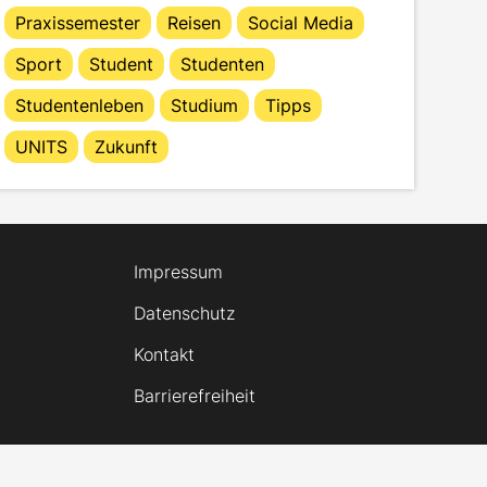
Praxissemester
Reisen
Social Media
Sport
Student
Studenten
Studentenleben
Studium
Tipps
UNITS
Zukunft
Impressum
Datenschutz
Kontakt
Barrierefreiheit