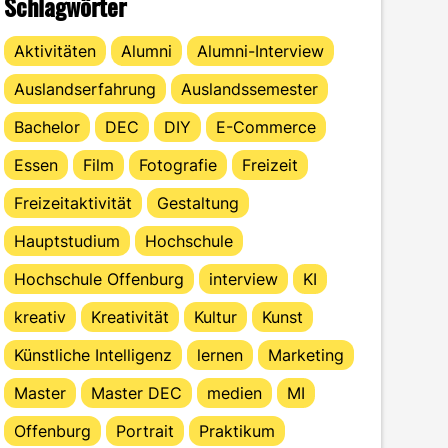
Schlagwörter
Aktivitäten
Alumni
Alumni-Interview
Auslandserfahrung
Auslandssemester
Bachelor
DEC
DIY
E-Commerce
Essen
Film
Fotografie
Freizeit
Freizeitaktivität
Gestaltung
Hauptstudium
Hochschule
Hochschule Offenburg
interview
KI
kreativ
Kreativität
Kultur
Kunst
Künstliche Intelligenz
lernen
Marketing
Master
Master DEC
medien
MI
Offenburg
Portrait
Praktikum