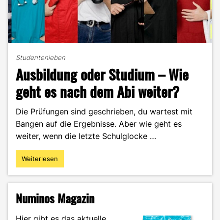
Studentenleben
Ausbildung oder Studium – Wie
geht es nach dem Abi weiter?
Die Prüfungen sind geschrieben, du wartest mit
Bangen auf die Ergebnisse. Aber wie geht es
weiter, wenn die letzte Schulglocke …
Weiterlesen
"Ausbildung
oder
Studium
–
Numinos Magazin
Wie
geht
Hier gibt es das aktuelle