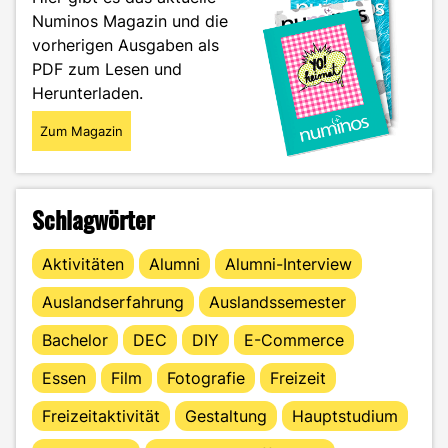
es
Numinos Magazin und die
nach
vorherigen Ausgaben als
dem
Abi
PDF zum Lesen und
weiter?"
Herunterladen.
Zum Magazin
Schlagwörter
Aktivitäten
Alumni
Alumni-Interview
Auslandserfahrung
Auslandssemester
Bachelor
DEC
DIY
E-Commerce
Essen
Film
Fotografie
Freizeit
Freizeitaktivität
Gestaltung
Hauptstudium