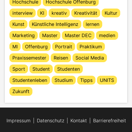
Hochschule
Hochschule Offenburg
interview
KI
kreativ
Kreativität
Kultur
Kunst
Künstliche Intelligenz
lernen
Marketing
Master
Master DEC
medien
MI
Offenburg
Portrait
Praktikum
Praxissemester
Reisen
Social Media
Sport
Student
Studenten
Studentenleben
Studium
Tipps
UNITS
Zukunft
Impressum
Datenschutz
Kontakt
Barrierefreiheit