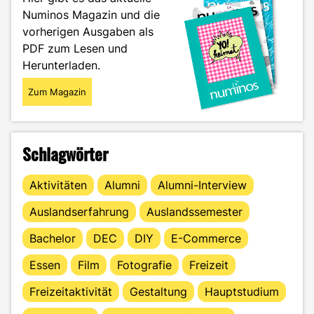
eine
Numinos Magazin und die
Marke
vorherigen Ausgaben als
bist"
PDF zum Lesen und
Herunterladen.
Zum Magazin
Schlagwörter
Aktivitäten
Alumni
Alumni-Interview
Auslandserfahrung
Auslandssemester
Bachelor
DEC
DIY
E-Commerce
Essen
Film
Fotografie
Freizeit
Freizeitaktivität
Gestaltung
Hauptstudium