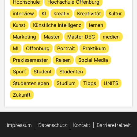
Hochschule
Hochschule Offenburg
interview
KI
kreativ
Kreativität
Kultur
Kunst
Künstliche Intelligenz
lernen
Marketing
Master
Master DEC
medien
MI
Offenburg
Portrait
Praktikum
Praxissemester
Reisen
Social Media
Sport
Student
Studenten
Studentenleben
Studium
Tipps
UNITS
Zukunft
Impressum
Datenschutz
Kontakt
Barrierefreiheit