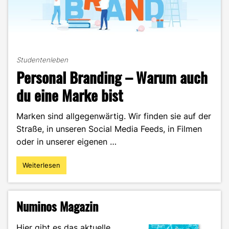
Studentenleben
Personal Branding – Warum auch
du eine Marke bist
Marken sind allgegenwärtig. Wir finden sie auf der
Straße, in unseren Social Media Feeds, in Filmen
oder in unserer eigenen …
Weiterlesen
"Personal
Branding
–
Warum
Numinos Magazin
auch
du
Hier gibt es das aktuelle