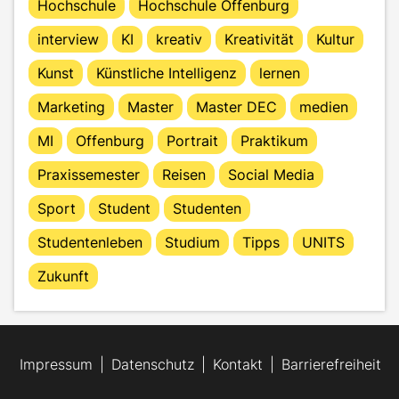
Hochschule
Hochschule Offenburg
interview
KI
kreativ
Kreativität
Kultur
Kunst
Künstliche Intelligenz
lernen
Marketing
Master
Master DEC
medien
MI
Offenburg
Portrait
Praktikum
Praxissemester
Reisen
Social Media
Sport
Student
Studenten
Studentenleben
Studium
Tipps
UNITS
Zukunft
Impressum
Datenschutz
Kontakt
Barrierefreiheit