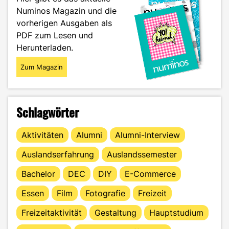
wie
Numinos Magazin und die
setze
vorherigen Ausgaben als
ich
meinen
PDF zum Lesen und
Willen
Herunterladen.
durch?"
Zum Magazin
Schlagwörter
Aktivitäten
Alumni
Alumni-Interview
Auslandserfahrung
Auslandssemester
Bachelor
DEC
DIY
E-Commerce
Essen
Film
Fotografie
Freizeit
Freizeitaktivität
Gestaltung
Hauptstudium