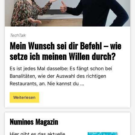
TechTalk
Mein Wunsch sei dir Befehl – wie
setze ich meinen Willen durch?
Es ist jedes Mal dasselbe: Es fängt schon bei
Banalitäten, wie der Auswahl des richtigen
Restaurants, an. Nie kannst du …
Weiterlesen
"Mein
Wunsch
sei
dir
Numinos Magazin
Befehl
–
Hier gibt es das aktuelle