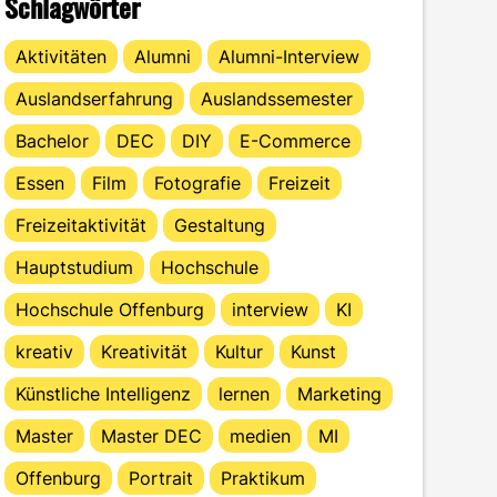
Schlagwörter
Aktivitäten
Alumni
Alumni-Interview
Auslandserfahrung
Auslandssemester
Bachelor
DEC
DIY
E-Commerce
Essen
Film
Fotografie
Freizeit
Freizeitaktivität
Gestaltung
Hauptstudium
Hochschule
Hochschule Offenburg
interview
KI
kreativ
Kreativität
Kultur
Kunst
Künstliche Intelligenz
lernen
Marketing
Master
Master DEC
medien
MI
Offenburg
Portrait
Praktikum