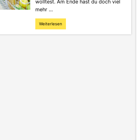
wolltest. Am Ende hast du doch viel
mehr …
Weiterlesen
"Der
Supermarkt-
Guide:
10
Tipps
für
effizientes
&
preisbewusstes
Einkaufen"