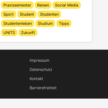
Praxissemester
Reisen
Social Media
Sport
Student
Studenten
Studentenleben
Studium
Tipps
UNITS
Zukunft
Impressum
Datenschutz
Kontakt
Barrierefreiheit