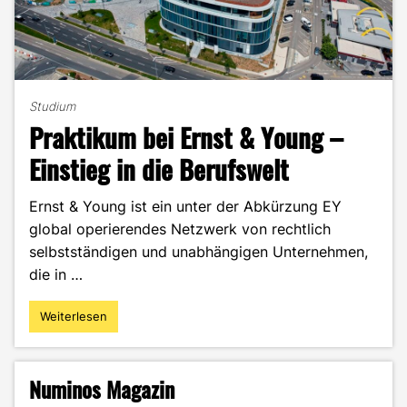
Studium
Praktikum bei Ernst & Young –
Einstieg in die Berufswelt
Ernst & Young ist ein unter der Abkürzung EY
global operierendes Netzwerk von rechtlich
selbstständigen und unabhängigen Unternehmen,
die in …
Weiterlesen
"Praktikum
bei
Ernst
&
Numinos Magazin
Young