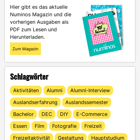
–
Hier gibt es das aktuelle
Einstieg
Numinos Magazin und die
in
vorherigen Ausgaben als
die
Berufswelt"
PDF zum Lesen und
Herunterladen.
Zum Magazin
Schlagwörter
Aktivitäten
Alumni
Alumni-Interview
Auslandserfahrung
Auslandssemester
Bachelor
DEC
DIY
E-Commerce
Essen
Film
Fotografie
Freizeit
Freizeitaktivität
Gestaltung
Hauptstudium