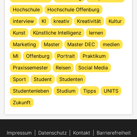
Hochschule
Hochschule Offenburg
interview
KI
kreativ
Kreativität
Kultur
Kunst
Künstliche Intelligenz
lernen
Marketing
Master
Master DEC
medien
MI
Offenburg
Portrait
Praktikum
Praxissemester
Reisen
Social Media
Sport
Student
Studenten
Studentenleben
Studium
Tipps
UNITS
Zukunft
Impressum
Datenschutz
Kontakt
Barrierefreiheit