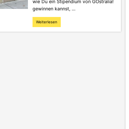
wie Du ein Stipendium von GOstralia!
gewinnen kannst, …
Weiterlesen
"Straya
Calling!
Tipps
für
Dein
Auslandssemester
in
Australien"