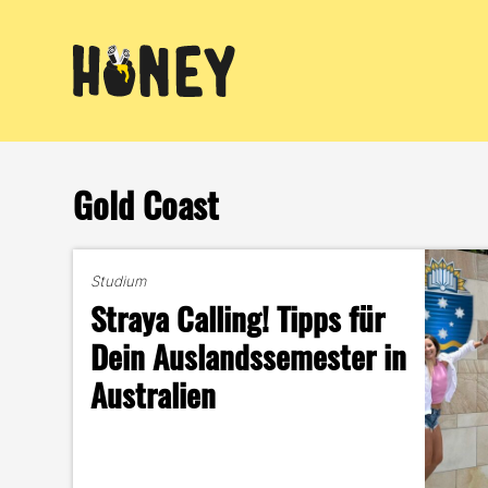
Zum
Inhalt
springen
Gold Coast
Studium
Straya Calling! Tipps für
Dein Auslandssemester in
Australien