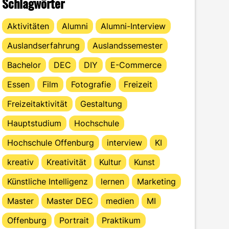
Schlagwörter
Aktivitäten
Alumni
Alumni-Interview
Auslandserfahrung
Auslandssemester
Bachelor
DEC
DIY
E-Commerce
Essen
Film
Fotografie
Freizeit
Freizeitaktivität
Gestaltung
Hauptstudium
Hochschule
Hochschule Offenburg
interview
KI
kreativ
Kreativität
Kultur
Kunst
Künstliche Intelligenz
lernen
Marketing
Master
Master DEC
medien
MI
Offenburg
Portrait
Praktikum