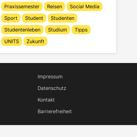
Praxissemester
Reisen
Social Media
Sport
Student
Studenten
Studentenleben
Studium
Tipps
UNITS
Zukunft
Impressum
Datenschutz
Kontakt
Barrierefreiheit