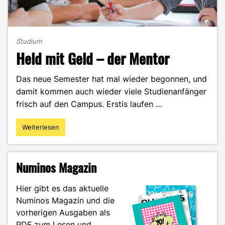
Studium
Held mit Geld – der Mentor
Das neue Semester hat mal wieder begonnen, und
damit kommen auch wieder viele Studienanfänger
frisch auf den Campus. Erstis laufen …
Weiterlesen
"Held
mit
Geld
–
Numinos Magazin
der
Mentor"
Hier gibt es das aktuelle
Numinos Magazin und die
vorherigen Ausgaben als
PDF zum Lesen und