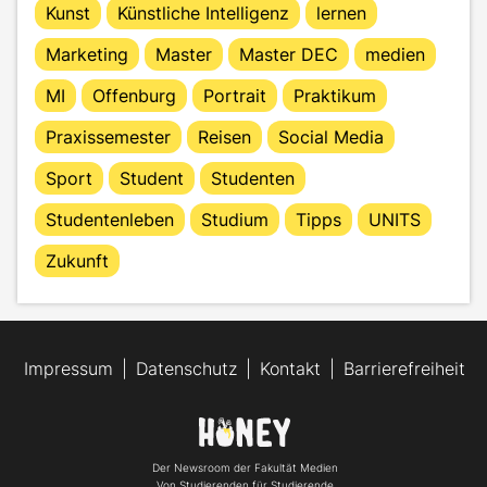
Kunst
Künstliche Intelligenz
lernen
Marketing
Master
Master DEC
medien
MI
Offenburg
Portrait
Praktikum
Praxissemester
Reisen
Social Media
Sport
Student
Studenten
Studentenleben
Studium
Tipps
UNITS
Zukunft
Impressum
Datenschutz
Kontakt
Barrierefreiheit
Der Newsroom der Fakultät Medien
Von Studierenden für Studierende