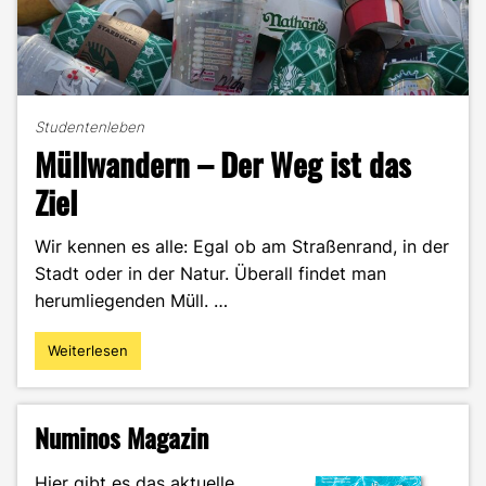
Studentenleben
Müllwandern – Der Weg ist das
Ziel
Wir kennen es alle: Egal ob am Straßenrand, in der
Stadt oder in der Natur. Überall findet man
herumliegenden Müll. …
Weiterlesen
"Müllwandern
–
Der
Weg
Numinos Magazin
ist
das
Hier gibt es das aktuelle