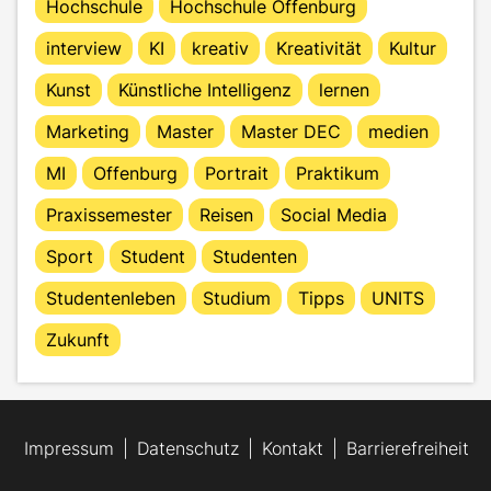
Hochschule
Hochschule Offenburg
interview
KI
kreativ
Kreativität
Kultur
Kunst
Künstliche Intelligenz
lernen
Marketing
Master
Master DEC
medien
MI
Offenburg
Portrait
Praktikum
Praxissemester
Reisen
Social Media
Sport
Student
Studenten
Studentenleben
Studium
Tipps
UNITS
Zukunft
Impressum
Datenschutz
Kontakt
Barrierefreiheit