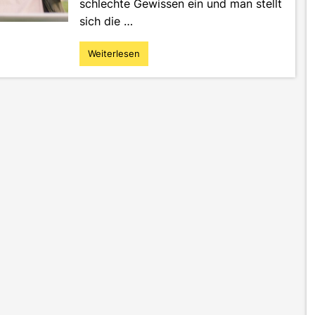
schlechte Gewissen ein und man stellt
sich die …
Weiterlesen
"Fake
Work
im
Studium
–
Schluss
mit
verlorener
Produktivität"