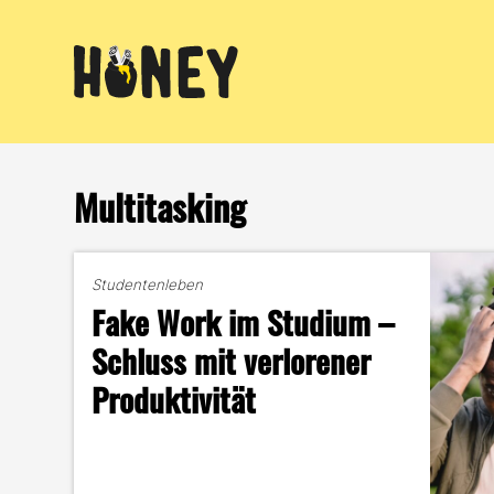
Zum
Inhalt
springen
Multitasking
Studentenleben
Fake Work im Studium –
Schluss mit verlorener
Produktivität