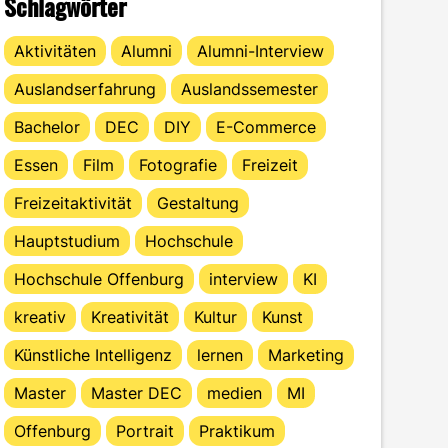
Schlagwörter
Aktivitäten
Alumni
Alumni-Interview
Auslandserfahrung
Auslandssemester
Bachelor
DEC
DIY
E-Commerce
Essen
Film
Fotografie
Freizeit
Freizeitaktivität
Gestaltung
Hauptstudium
Hochschule
Hochschule Offenburg
interview
KI
kreativ
Kreativität
Kultur
Kunst
Künstliche Intelligenz
lernen
Marketing
Master
Master DEC
medien
MI
Offenburg
Portrait
Praktikum