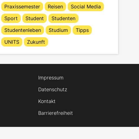
Praxissemester
Reisen
Social Media
Sport
Student
Studenten
Studentenleben
Studium
Tipps
UNITS
Zukunft
Impressum
Datenschutz
Kontakt
Barrierefreiheit