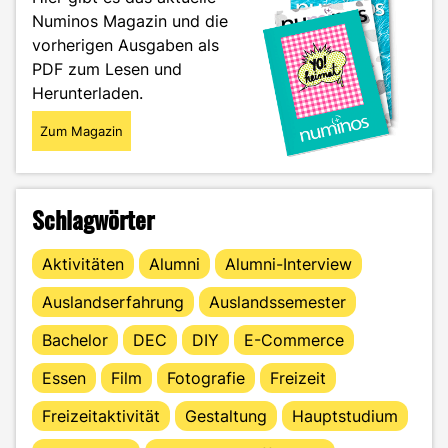
mit
Numinos Magazin und die
Pilates"
vorherigen Ausgaben als
PDF zum Lesen und
Herunterladen.
Zum Magazin
Schlagwörter
Aktivitäten
Alumni
Alumni-Interview
Auslandserfahrung
Auslandssemester
Bachelor
DEC
DIY
E-Commerce
Essen
Film
Fotografie
Freizeit
Freizeitaktivität
Gestaltung
Hauptstudium