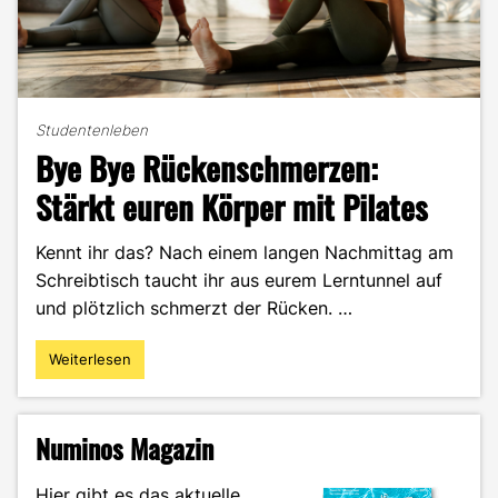
Studentenleben
Bye Bye Rückenschmerzen:
Stärkt euren Körper mit Pilates
Kennt ihr das? Nach einem langen Nachmittag am
Schreibtisch taucht ihr aus eurem Lerntunnel auf
und plötzlich schmerzt der Rücken. …
Weiterlesen
"Bye
Bye
Rückenschmerzen:
Stärkt
Numinos Magazin
euren
Körper
Hier gibt es das aktuelle