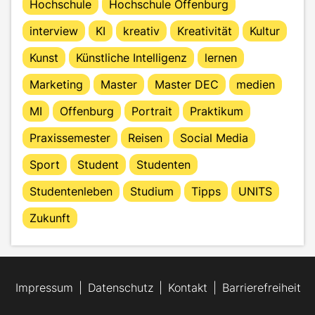
Hochschule
Hochschule Offenburg
interview
KI
kreativ
Kreativität
Kultur
Kunst
Künstliche Intelligenz
lernen
Marketing
Master
Master DEC
medien
MI
Offenburg
Portrait
Praktikum
Praxissemester
Reisen
Social Media
Sport
Student
Studenten
Studentenleben
Studium
Tipps
UNITS
Zukunft
Impressum
Datenschutz
Kontakt
Barrierefreiheit